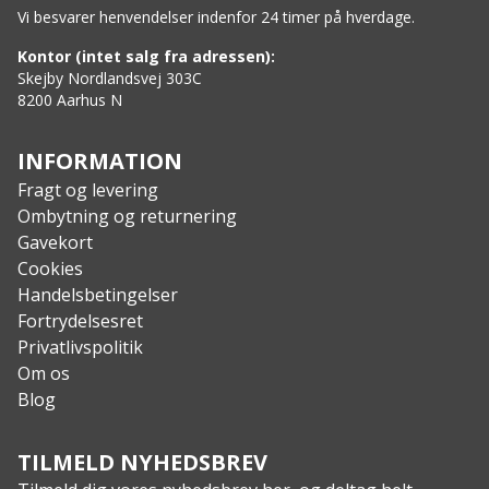
Vi besvarer henvendelser indenfor 24 timer på hverdage.
lavet på ECCOs egne garverier
Kontor (intet salg fra adressen):
Skejby Nordlandsvej 303C
8200 Aarhus N
INFORMATION
Fragt og levering
Ombytning og returnering
Gavekort
Cookies
Handelsbetingelser
Fortrydelsesret
Privatlivspolitik
Om os
Blog
TILMELD NYHEDSBREV