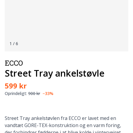
1
/ 6
ECCO
Street Tray ankelstøvle
599 kr
Oprindeligt:
900 kr
−33%
Street Tray ankelstøvlen fra ECCO er lavet med en
vandtæt GORE-TEX-konstruktion og en varm foring,
der forhindrer fødderne i at blive kolde i vintervejret,