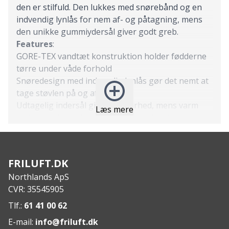
den er stilfuld. Den lukkes med snørebånd og en
indvendig lynlås for nem af- og påtagning, mens
den unikke gummiydersål giver godt greb.
Features
:
GORE-TEX vandtæt konstruktion holder fødderne
tørre under våde forhold
Snøredesign med indvendig lynlås gør det nemt at
tage støvlen på og af
Udtagelig indersål giver åndbarhed, mens varm
Læs mere
foring holder fødderne varme i koldt vejr
Unik ydersål lavet ved hjælp af state-of-the-art
ECCO TRAY™ teknologi med PU for rebound og
gummi for greb
FRILUFT.DK
ECCO FLUIDFORM™ Direct Comfort Technology
Northlands ApS
leverer en fleksibel og holdbar sål, der giver
CVR: 35545905
voksende fødder den støtte og komfort, de har
brug for
Tlf.:
61 41 00 62
Specs
:
E-mail:
info@friluft.dk
Materiale: nubuck og olie nubuck ECCO læder,