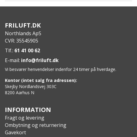
veste, rygsække og bæltesystemer
Drænhul, der modvirker vandansamling
Specs:
FRILUFT.DK
Mål: 22 x 15 x 8 cm
Northlands ApS
Materiale: Cordura 700 den
CVR: 35545905
Tlf.:
61 41 00 62
E-mail:
info@friluft.dk
Vi besvarer henvendelser indenfor 24 timer på hverdage.
Kontor (intet salg fra adressen):
Skejby Nordlandsvej 303C
8200 Aarhus N
INFORMATION
Fragt og levering
Ombytning og returnering
Gavekort