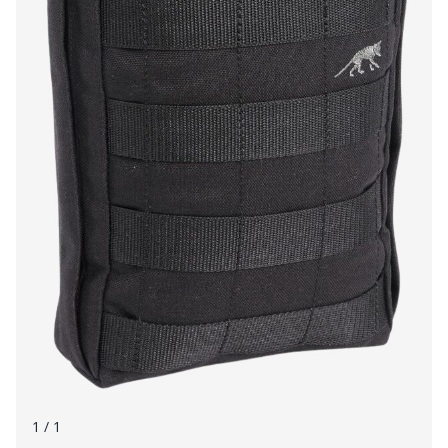
1
/ 1