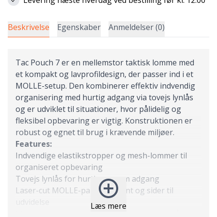
Beskrivelse
Egenskaber
Anmeldelser (0)
Tac Pouch 7 er en mellemstor taktisk lomme med
et kompakt og lavprofildesign, der passer ind i et
MOLLE-setup. Den kombinerer effektiv indvendig
organisering med hurtig adgang via tovejs lynlås
og er udviklet til situationer, hvor pålidelig og
fleksibel opbevaring er vigtig. Konstruktionen er
robust og egnet til brug i krævende miljøer.
Features:
Indvendige elastikstropper og mesh-lommer til
organiseret opbevaring
Tovejs lynlås for hurtig og nem adgang
Laser-cut MOLLE-panel på front og sider til
udvidelse
Læs mere
MOLLE-kompatibel bagside til fastgørelse på