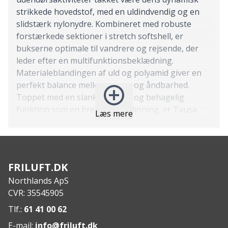
strikkede hovedstof, med en uldindvendig og en
slidstærk nylonydre. Kombineret med robuste
forstærkede sektioner i stretch softshell, er
bukserne optimale til vandrere og rejsende, der
leder efter en multifunktionsbeklædning.
Materialeblandingen af ​​uld og polyamid giver en
perfekt balance mellem varme og åndbarhed.
Toppet med en slank pasform og behagelig
funktion som en bred elastisk linning, er Tausa
Læs mere
Tight klar til at udfordre vores definition af den
perfekte vandrebuks.
Features
:
Elastisk fast strik med varm uld indeni og et
FRILUFT.DK
slidstærkt nylon-ansigt.
Northlands ApS
4-vejs stretch softshell materiale giver stretch og
CVR: 35545905
holdbarhed på udsatte områder.
Bred og behagelig elastisk linning.
Tlf.:
61 41 00 62
To lårlommer, en åben for nem adgang på farten
E-mail:
info@friluft.dk