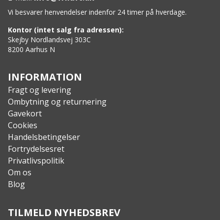
og en med lynlås til værdigenstande.
Vi besvarer henvendelser indenfor 24 timer på hverdage.
2-vejs lynlås underben for nem af- og påtagning
og ventilation.
Kontor (intet salg fra adressen):
Specs
:
Skejby Nordlandsvej 303C
8200 Aarhus N
Materiale: Hovedstof: 59 % polyamid, 38 %
merinould, fri for mulesing, 3 % elastan –
spandex. Stretch: Lundhags Nylon (LN-stretch) 255
INFORMATION
RM (90 % polyamid – genanvendt, 10 %
Fragt og levering
polyurethan). Produkt inklusive DWR. 100 %
Ombytning og returnering
fluorcarbon fri.
Gavekort
Cookies
Handelsbetingelser
Fortrydelsesret
Privatlivspolitik
Om os
Blog
TILMELD NYHEDSBREV