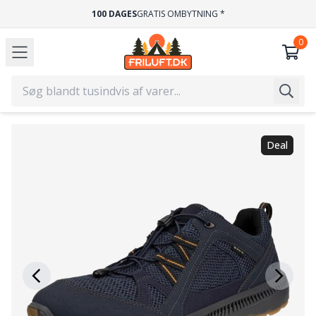
100 DAGES
GRATIS OMBYTNING *
Deal