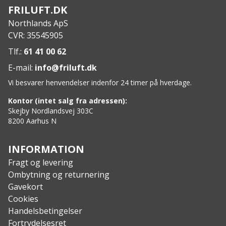
Designet til nem rengøring og tåler
FRILUFT.DK
opvaskemaskine
Northlands ApS
Specs:
CVR: 35545905
Kapacitet: 0,6 L
Materiale: 304 rustfrit stål
Tlf.:
61 41 00 62
Indeholder: Tritan Copolyester, PP Copolymer og
E-mail:
info@friluft.dk
silikone
Vi besvarer henvendelser indenfor 24 timer på hverdage.
Kontor (intet salg fra adressen):
Skejby Nordlandsvej 303C
8200 Aarhus N
INFORMATION
Fragt og levering
Ombytning og returnering
Gavekort
Cookies
Handelsbetingelser
Fortrydelsesret