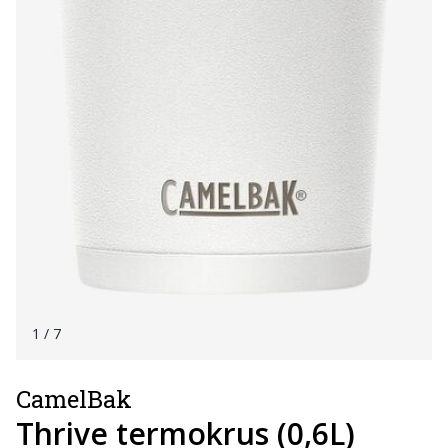
1
/ 7
CamelBak
Thrive termokrus (0,6L)