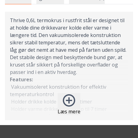
Thrive 0,6L termokrus i rustfrit stål er designet til
at holde dine drikkevarer kolde eller varme i
længere tid. Den vakuumisolerede konstruktion
sikrer stabil temperatur, mens det tætsluttende
låg gør det nemt at have med på farten uden spild.
Det stabile design med beskyttende bund gør, at
kruset står sikkert på forskellige overflader og
passer ind i en aktiv hverdag.
Features:
Vakuumisoleret konstruktion for effektiv
temperaturkontrol
Holder drikke kolde i op til 14 timer
Holder varme drikke varme i op til 7 timer
Læs mere
Lækagesikkert låg for sikker transport
Passer i de fleste kopholdere
Integreret beskyttende bund for øget stabilitet