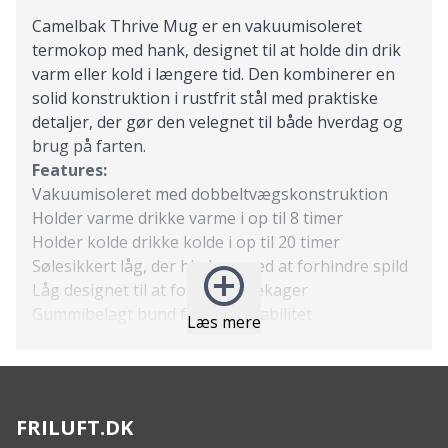
Camelbak Thrive Mug er en vakuumisoleret
termokop med hank, designet til at holde din drik
varm eller kold i længere tid. Den kombinerer en
solid konstruktion i rustfrit stål med praktiske
detaljer, der gør den velegnet til både hverdag og
brug på farten.
Features:
Vakuumisoleret med dobbeltvægskonstruktion
Holder varme drikke varme i op til 8 timer
Holder kolde drikke kolde i op til 20 timer
Sølesikkert låg, der hjælper med at forhindre spild
Låg designet til at forhindre lækager
Gummibelagt bund for øget stabilitet
Læs mere
Hank for nem håndtering
Specs:
Materiale: Rustfrit stål
Overflade: Mat finish
FRILUFT.DK
Isolering: Dobbeltvægget vakuumisolation