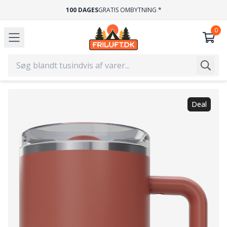
100 DAGES
GRATIS OMBYTNING *
Deal