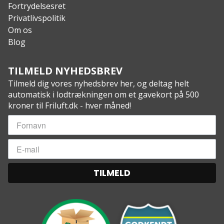
opbevaringsrum til når de ikke er i brug
Fortrydelsesret
Ventileret rygstykke
Privatlivspolitik
MOLLE kompatibel
Om os
4 justerbare kompressionsstropper i siderne
Blog
Justerbare mesh net i siderne med lukkesystem
Kompatibel med drikkesystem
TILMELD NYHEDSBREV
Velcro på forsiden til mærker og badges
Tilmeld dig vores nyhedsbrev her, og deltag helt
Specs:
automatisk i lodtrækningen om et gavekort på 500
Ydermateriale: Heavy Duty 600D, 100% nylon
kroner til Friluft.dk - hver måned!
Vægt: 1.080 g
Volumen: 35 liter
Størrelse: H: 48 cm, B: 36 cm, D: 16 cm
TILMELD