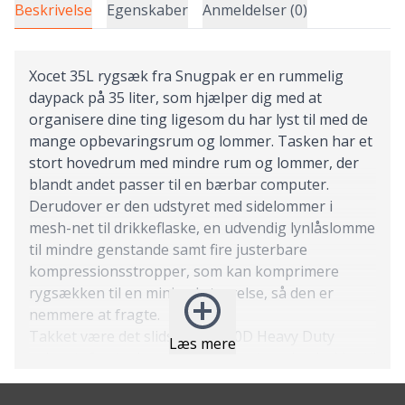
Beskrivelse
Egenskaber
Anmeldelser (0)
Xocet 35L rygsæk fra Snugpak er en rummelig
daypack på 35 liter, som hjælper dig med at
organisere dine ting ligesom du har lyst til med de
mange opbevaringsrum og lommer. Tasken har et
stort hovedrum med mindre rum og lommer, der
blandt andet passer til en bærbar computer.
Derudover er den udstyret med sidelommer i
mesh-net til drikkeflaske, en udvendig lynlåslomme
til mindre genstande samt fire justerbare
kompressionsstropper, som kan komprimere
rygsækken til en minimal størrelse, så den er
nemmere at fragte.
Takket være det slidstærke 600D Heavy Duty
Læs mere
nylonstof er tasken utrolig robust og den holder til
det meste. Rygsækken er MOLLE kompatibel og
giver rig mulighed for at montere ekstra grej på