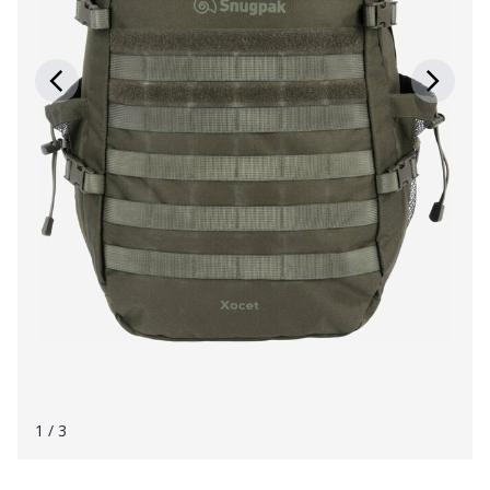
1
/ 3