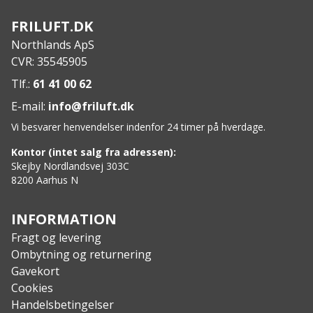
uden på tasken. Desuden er den designet med en
FRILUFT.DK
udgang til drikkesystem og velcrolapper på
Northlands ApS
forsiden til mærker og badges. For at sikre en
CVR: 35545905
optimal bærekomfort, er Xocet 35L rygsækken
udstyret med tykt polstrede skulderstopper og
Tlf.:
61 41 00 62
hoftestøtte, som har justeringsmuligheder og
E-mail:
info@friluft.dk
ventilation, så sved og fugt bliver ledet væk fra din
Vi besvarer henvendelser indenfor 24 timer på hverdage.
hud og du har nemmere ved at komme af med
overskydende varme.
Kontor (intet salg fra adressen):
Features:
Skejby Nordlandsvej 303C
8200 Aarhus N
Super slidstærkt 600D heavy duty nylon
Ét stort primært opbevaringsrum med mindre rum
og lommer
INFORMATION
Udvendig lynlåslomme på forsiden
Fragt og levering
Ventilerede, justerbare og polstrede
Ombytning og returnering
skulderstropper med d-ringe til montering af
Gavekort
karabiner
Cookies
Justerbare taljestropper, med skjult
Handelsbetingelser