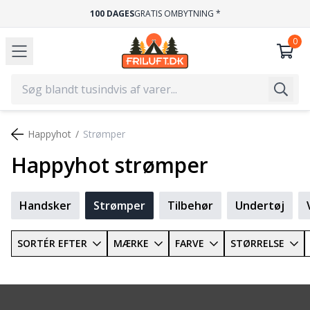
100 DAGES
GRATIS OMBYTNING *
Happyhot
Strømper
Happyhot strømper
Handsker
Strømper
Tilbehør
Undertøj
SORTÉR EFTER
MÆRKE
FARVE
STØRRELSE