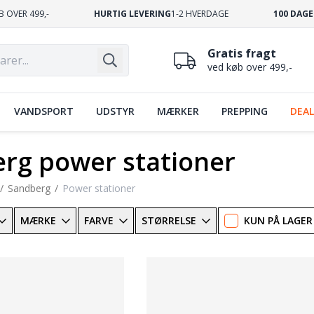
B OVER 499,-
HURTIG LEVERING
1-2 HVERDAGE
100 DAGE
Gratis fragt
ved køb over 499,-
VANDSPORT
UDSTYR
MÆRKER
PREPPING
DEAL
rg power stationer
Sandberg
Power stationer
MÆRKE
FARVE
STØRRELSE
KUN PÅ LAGER