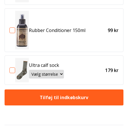
Rubber Conditioner 150ml
99 kr
Ultra calf sock
179 kr
Tilføj til indkøbskurv