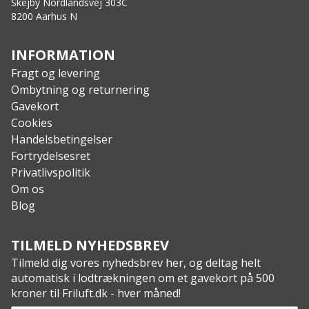
Skejby Nordlandsvej 303C
Specs:
8200 Aarhus N
Ankel størrelse: Bred, fleksibel
Ydersål: Rainmaster™
INFORMATION
Svang støtte: Stål gelenk
Fragt og levering
Indersål: G1®-stage1™ footbed
Ombytning og returnering
Lining: Coil lining™ + 3mm neopren
Gavekort
Overdel: G1® 70 vulkaniseret naturgummi™
Cookies
Handelsbetingelser
Fortrydelsesret
Privatlivspolitik
Om os
Blog
TILMELD NYHEDSBREV
Tilmeld dig vores nyhedsbrev her, og deltag helt
automatisk i lodtrækningen om et gavekort på 500
kroner til Friluft.dk - hver måned!