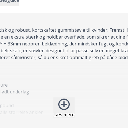
lsesguide
isk og robust, kortskaftet gummistøvle til kvinder. Fremsti
 en ekstra stærk og holdbar overflade, som sikrer at dine fø
ng™ + 33mm neopren beklædning, der mindsker fugt og konden
ibelt skaft, er støvlen designet til at passe selv en meget k
eret sålmønster, så du er sikret optimalt greb på både blø
ture
blødt underlag
mpound
lle størrelse ankler
Læs mere