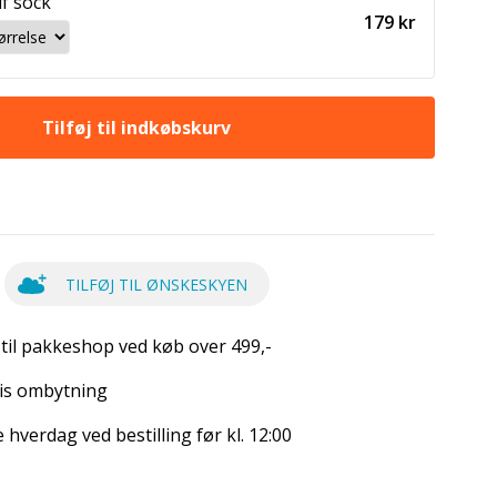
lf sock
179 kr
Tilføj til indkøbskurv
TILFØJ TIL ØNSKESKYEN
 til pakkeshop ved køb over 499,-
is ombytning
hverdag ved bestilling før kl. 12:00