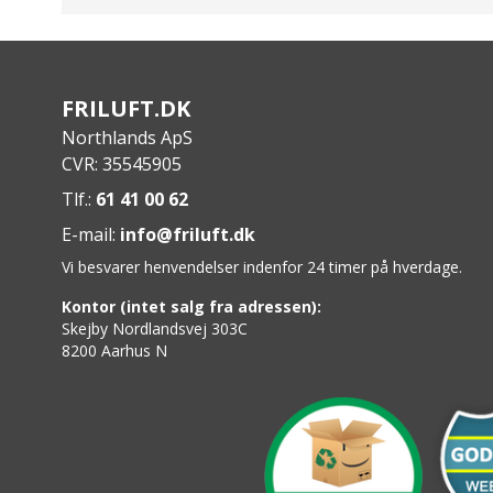
Ydersål: Rainmaster™
Svang støtte: Stål gelenk
Indersål: G1®-stage1™ footbed
Lining: Coil lining™ + 3mm neopren
FRILUFT.DK
Overdel: G1® 70 vulkaniseret naturgummi™
Northlands ApS
CVR: 35545905
Tlf.:
61 41 00 62
E-mail:
info@friluft.dk
Vi besvarer henvendelser indenfor 24 timer på hverdage.
Kontor (intet salg fra adressen):
Skejby Nordlandsvej 303C
8200 Aarhus N