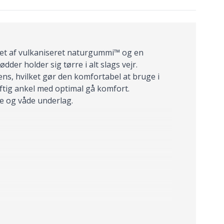
llet af vulkaniseret naturgummi™ og en
dder holder sig tørre i alt slags vejr.
s, hvilket gør den komfortabel at bruge i
raftig ankel med optimal gå komfort.
de og våde underlag.