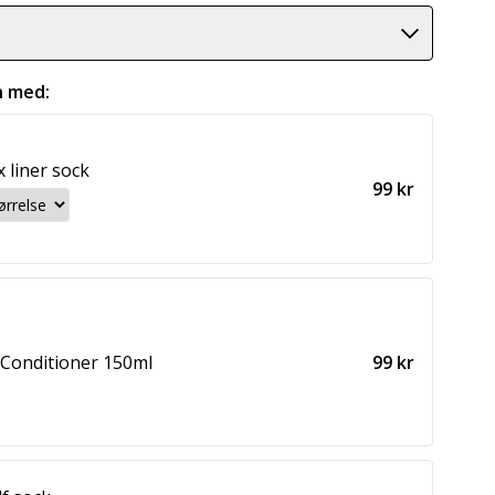
 med:
 liner sock
99 kr
Conditioner 150ml
99 kr