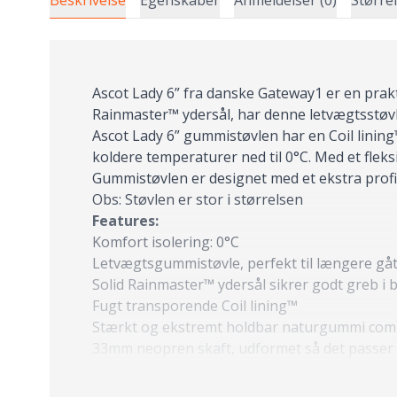
Beskrivelse
Egenskaber
Anmeldelser (0)
Større
Ascot Lady 6” fra danske Gateway1 er en prakt
Rainmaster™ ydersål, har denne letvægtsstøvle
Ascot Lady 6” gummistøvlen har en Coil lini
koldere temperaturer ned til 0°C. Med et fleks
Gummistøvlen er designet med et ekstra profil
Obs: Støvlen er stor i størrelsen
Features:
Komfort isolering: 0°C
Letvægtsgummistøvle, perfekt til længere gå
Solid Rainmaster™ ydersål sikrer godt greb i 
Fugt transporende Coil lining™
Stærkt og ekstremt holdbar naturgummi co
33mm neopren skaft, udformet så det passer a
Specs:
Ankel størrelse: Bred, fleksibel