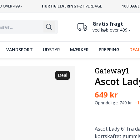
B OVER 499,-
HURTIG LEVERING
1-2 HVERDAGE
100 DAGE
Gratis fragt
ved køb over 499,-
VANDSPORT
UDSTYR
MÆRKER
PREPPING
DEAL
Gateway1
Deal
Ascot Lad
649 kr
Oprindeligt:
749 kr
−
Ascot Lady 6” fra 
kortskaftet gummist