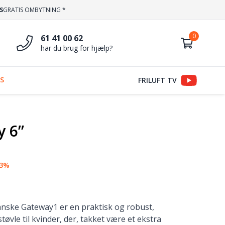
S
GRATIS OMBYTNING *
61 41 00 62
har du brug for hjælp?
S
FRILUFT TV
y 6”
13%
danske Gateway1 er en praktisk og robust,
øvle til kvinder, der, takket være et ekstra