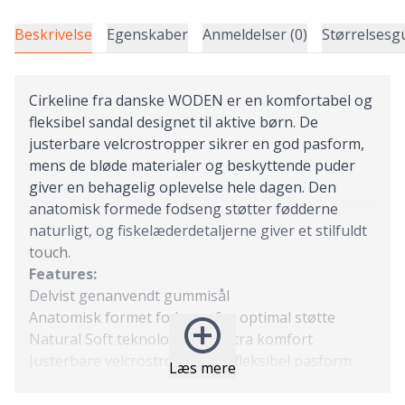
Beskrivelse
Egenskaber
Anmeldelser (0)
Størrelsesg
Cirkeline fra danske WODEN er en komfortabel og
fleksibel sandal designet til aktive børn. De
justerbare velcrostropper sikrer en god pasform,
mens de bløde materialer og beskyttende puder
giver en behagelig oplevelse hele dagen. Den
anatomisk formede fodseng støtter fødderne
naturligt, og fiskelæderdetaljerne giver et stilfuldt
touch.
Features:
Delvist genanvendt gummisål
Anatomisk formet fodseng for optimal støtte
Natural Soft teknologi for ekstra komfort
Justerbare velcrostropper for fleksibel pasform
Læs mere
Fiskelæderdetaljer for et unikt look
Specs: