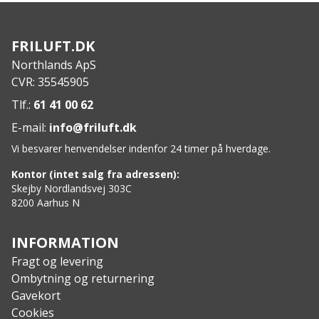
Materiale: Tekstil, gummi og fiskelæderdetaljer
FRILUFT.DK
Northlands ApS
CVR: 35545905
Tlf.:
61 41 00 62
E-mail:
info@friluft.dk
Vi besvarer henvendelser indenfor 24 timer på hverdage.
Kontor (intet salg fra adressen):
Skejby Nordlandsvej 303C
8200 Aarhus N
INFORMATION
Fragt og levering
Ombytning og returnering
Gavekort
Cookies