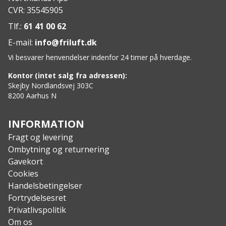
Materiale: Ruskind, tekstil, gummi og
CVR: 35545905
fiskelæderdetaljer
Mellemsål: PU (polyurethan)
Tlf.:
61 41 00 62
Ydersål: Gummi med 10% genanvendt materiale
E-mail:
info@friluft.dk
Vi besvarer henvendelser indenfor 24 timer på hverdage.
Kontor (intet salg fra adressen):
Skejby Nordlandsvej 303C
8200 Aarhus N
INFORMATION
Fragt og levering
Ombytning og returnering
Gavekort
Cookies
Handelsbetingelser
Fortrydelsesret
Privatlivspolitik
Om os