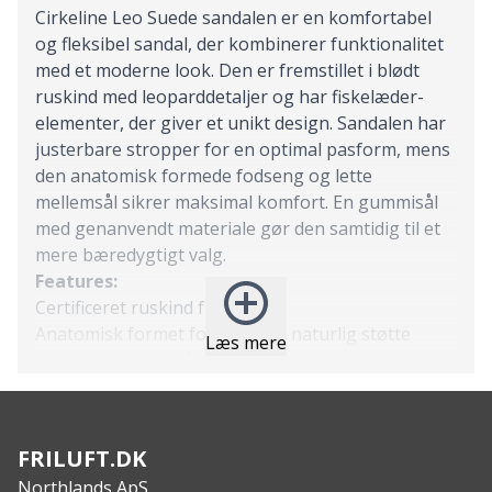
Cirkeline Leo Suede sandalen er en komfortabel
og fleksibel sandal, der kombinerer funktionalitet
med et moderne look. Den er fremstillet i blødt
ruskind med leoparddetaljer og har fiskelæder-
elementer, der giver et unikt design. Sandalen har
justerbare stropper for en optimal pasform, mens
den anatomisk formede fodseng og lette
mellemsål sikrer maksimal komfort. En gummisål
med genanvendt materiale gør den samtidig til et
mere bæredygtigt valg.
Features:
Certificeret ruskind fra LWG
Anatomisk formet fodseng for naturlig støtte
Læs mere
Letvægts mellemsål i PU for ekstra komfort
Natural Soft teknologi for blød gangoplevelse
Ydersål med 10% genanvendt gummi
Justerbare stropper for fleksibel pasform
FRILUFT.DK
Specs:
Northlands ApS