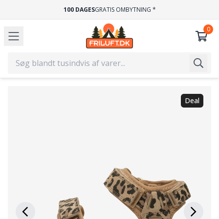
100 DAGES
GRATIS OMBYTNING *
Deal