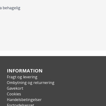
a behagelig
INFORMATION
Fragt og levering
Ombytning og returnering
Gavekort
Cookies
Handelsbetingelser
Fortrydelsesret