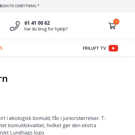
S
GRATIS OMBYTNING *
61 41 00 62
har du brug for hjælp?
S
FRILUFT TV
rn
irt i økologisk bomuld, fås i juniorstørrelser. T-
tet bomuldskvalitet, hvilket gør den ekstra
rykt Lundhags logo.