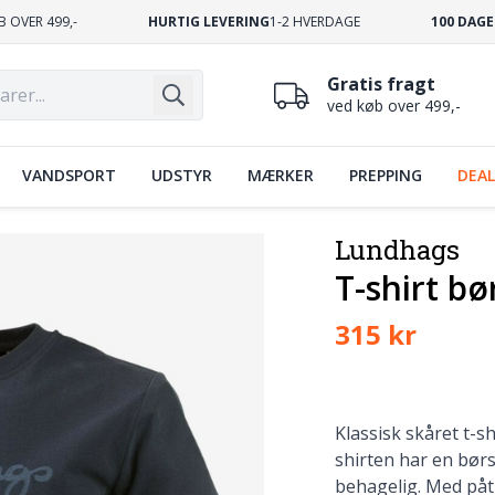
B OVER 499,-
HURTIG LEVERING
1-2 HVERDAGE
100 DAGE
Gratis fragt
ved køb over 499,-
VANDSPORT
UDSTYR
MÆRKER
PREPPING
DEAL
Lundhags
T-shirt bø
315 kr
Klassisk skåret t-sh
shirten har en børs
behagelig. Med påt