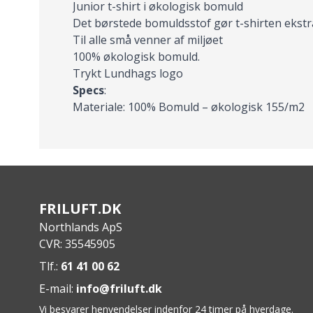
Junior t-shirt i økologisk bomuld
Det børstede bomuldsstof gør t-shirten ekstr
Til alle små venner af miljøet
100% økologisk bomuld.
Trykt Lundhags logo
Specs
:
Materiale: 100% Bomuld – økologisk 155/m2
FRILUFT.DK
Northlands ApS
CVR: 35545905
Tlf.:
61 41 00 62
E-mail:
info@friluft.dk
Vi besvarer henvendelser indenfor 24 timer på hverdage.