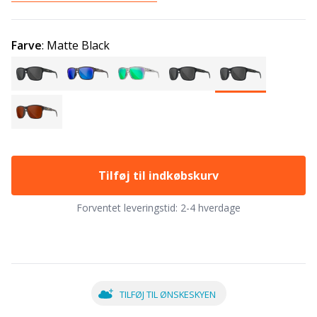
Farve
:
Matte Black
Tilføj til indkøbskurv
Forventet leveringstid:
2-4 hverdage
TILFØJ TIL ØNSKESKYEN