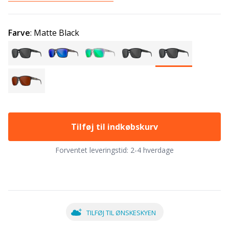
Farve
:
Matte Black
Tilføj til indkøbskurv
Forventet leveringstid:
2-4 hverdage
TILFØJ TIL ØNSKESKYEN