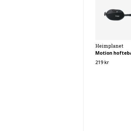
Heimplanet
Motion hofteb
219 kr