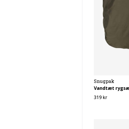
Snugpak
Vandtæt rygsæ
319 kr