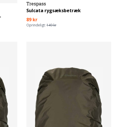
Trespass
Sulcata rygsæksbetræk
L
89 kr
Oprindeligt:
149 kr