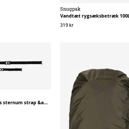
Snugpak
Vandtæt rygsæksbetræk 100
319 kr
Carry Essentials sternum strap &amp; hip belt (set/magnetic)