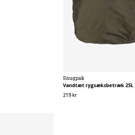
Snugpak
Vandtæt rygsæksbetræk 25L
219 kr