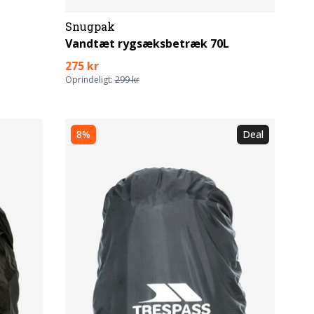
Snugpak
Vandtæt rygsæksbetræk 70L
275 kr
Oprindeligt:
299 kr
8%
Deal