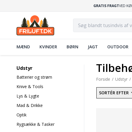
GRATIS FRAGT
VED KØ
MÆND
KVINDER
BØRN
JAGT
OUTDOOR
Tilbeh
Udstyr
Batterier og strøm
Forside
Udstyr
Knive & Tools
SORTÉR EFTER
Lys & Lygte
Mad & Drikke
Optik
Rygsække & Tasker