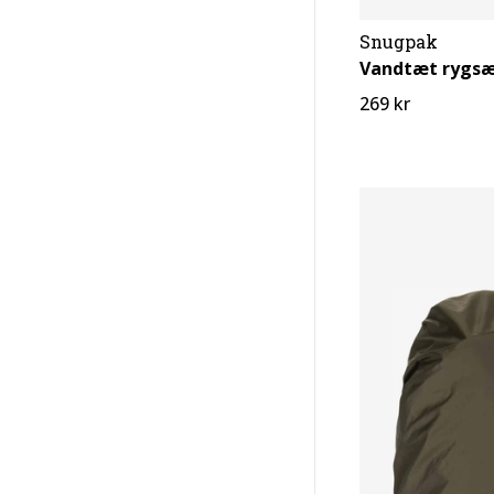
Snugpak
Vandtæt rygsæ
269 kr