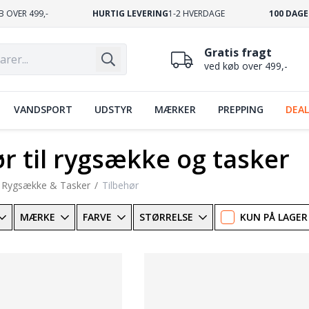
B OVER 499,-
HURTIG LEVERING
1-2 HVERDAGE
100 DAGE
Gratis fragt
ved køb over 499,-
VANDSPORT
UDSTYR
MÆRKER
PREPPING
DEAL
ør til rygsække og tasker
Rygsække & Tasker
Tilbehør
MÆRKE
FARVE
STØRRELSE
KUN PÅ LAGER