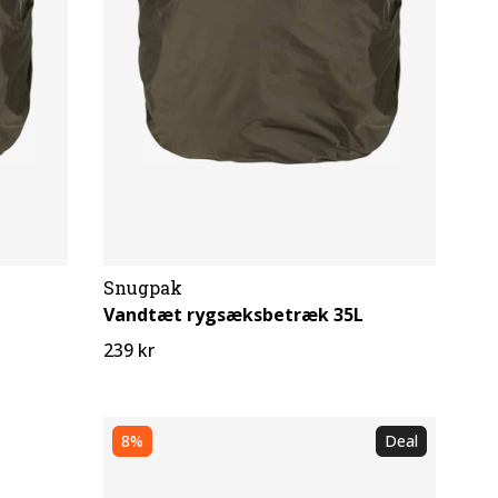
Snugpak
Vandtæt rygsæksbetræk 35L
239 kr
8%
Deal