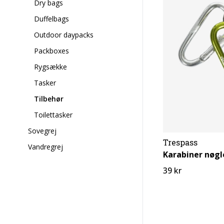
Dry bags
Duffelbags
Outdoor daypacks
Packboxes
Rygsække
Tasker
Tilbehør
Toilettasker
Sovegrej
Trespass
Vandregrej
Karabiner nøgle
39 kr