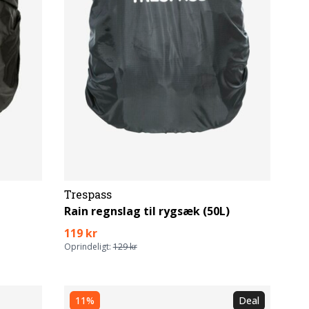
Trespass
Rain regnslag til rygsæk (50L)
119 kr
Oprindeligt:
129 kr
11%
Deal