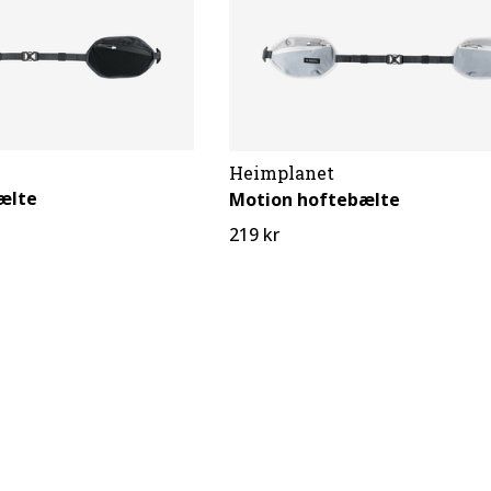
Heimplanet
ælte
Motion hoftebælte
219 kr