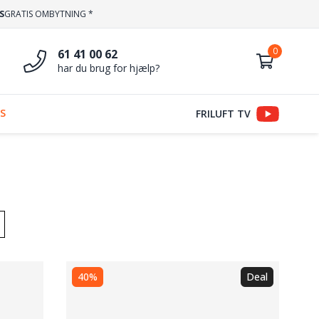
S
GRATIS OMBYTNING *
61 41 00 62
har du brug for hjælp?
S
FRILUFT TV
40%
Deal