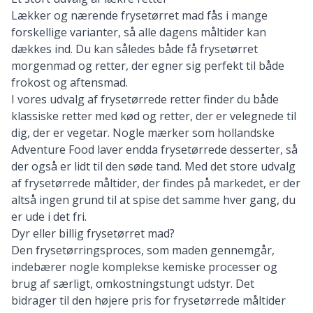
Lækker og nærende frysetørret mad fås i mange
forskellige varianter, så alle dagens måltider kan
dækkes ind. Du kan således både få frysetørret
morgenmad og retter, der egner sig perfekt til både
frokost og aftensmad.
I vores udvalg af frysetørrede retter finder du både
klassiske retter med kød og retter, der er velegnede til
dig, der er vegetar. Nogle mærker som
hollandske
Adventure Food
laver endda frysetørrede desserter, så
der også er lidt til den søde tand. Med det store udvalg
af frysetørrede måltider, der findes på markedet, er der
altså ingen grund til at spise det samme hver gang, du
er ude i det fri.
Dyr eller billig frysetørret mad?
Den frysetørringsproces, som maden gennemgår,
indebærer nogle komplekse kemiske processer og
brug af særligt, omkostningstungt udstyr. Det
bidrager til den højere pris for frysetørrede måltider