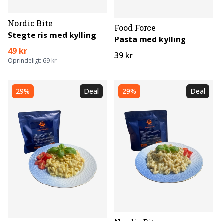
Nordic Bite
Food Force
Stegte ris med kylling
Pasta med kylling
49 kr
39 kr
Oprindeligt:
69 kr
29%
Deal
29%
Deal