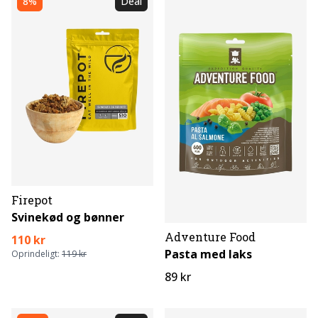
8%
Deal
Firepot
Svinekød og bønner
Adventure Food
110 kr
Pasta med laks
Oprindeligt:
119 kr
89 kr