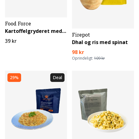
Food Force
Kartoffelgryderet med oksekød
Firepot
39 kr
Dhal og ris med spinat
98 kr
Oprindeligt:
109 kr
29%
Deal