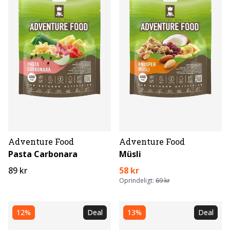
Adventure Food
Adventure Food
Pasta Carbonara
Müsli
89 kr
58 kr
Oprindeligt:
69 kr
12%
Deal
13%
Deal