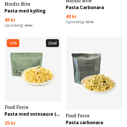
Nordic Bite
Nordic Bite
Pasta Carbonara
Pasta med kylling
49 kr
49 kr
Oprindeligt:
69 kr
Oprindeligt:
69 kr
10%
Deal
Food Force
Pasta med ostesauce (vegetarisk)
Food Force
Pasta carbonara
35 kr