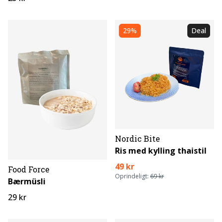
29%
Deal
Nordic Bite
Ris med kylling thaistil
49 kr
Food Force
Oprindeligt:
69 kr
Bærmüsli
29 kr