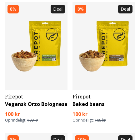
8%
Deal
8%
Deal
Firepot
Firepot
Vegansk Orzo Bolognese
Baked beans
100 kr
100 kr
Oprindeligt:
109 kr
Oprindeligt:
109 kr
8%
Deal
10%
Deal