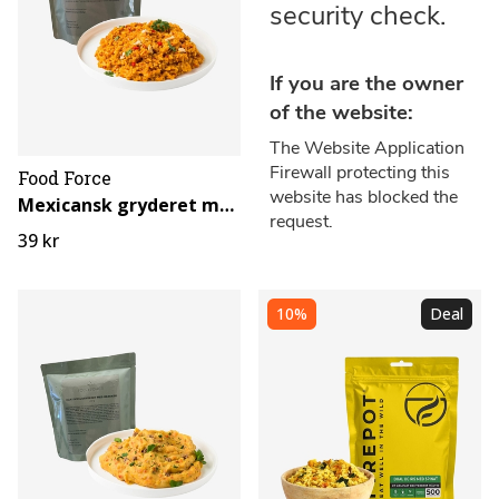
Food Force
Mexicansk gryderet med ris
39 kr
10%
Deal