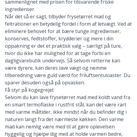
sammenlignet med prisen for tilsvarende friske
ingredienser.
Når det så er sagt, tilbyder frysetørret mad og
feltrationer en betydelig fordel i form af letvægt. Ved at
eliminere behovet for at bære tunge ingredienser,
konserves, fedtstoffer, krydderier og mere i din
oppakning er det et praktisk valg – særligt på ture,
hvor du ikke har mulighed for at tage forbi en
dagligvarebutik undervejs. Så selvom retterne kan
være dyrere, kan deres lave vægt og nemme
tilberedning være guld værd for friluftsentusiaster. Du
sparer desuden også på opvasken.
Få styr på kogegrejet
Selvom du kan lave frysetørret mad med koldt vand fra
en
smart termoflaske i rustfrit stål
, kan det være rart
med varme måltider, ikke mindst når du befinder dig i
naturen langt fra det nærmeste køkken. Den varme
mad kan nemlig være med til at gøre oplevelsen
hyggelig og hjælpe dig med at holde varmen bedre,