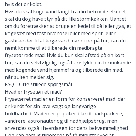
hvis det er koldt.
Hvis du skal koge vand langt fra din betroede elkedel,
skal du dog have styr på dit
lille stormkøkken
. Uanset
om du foretrækker at bruge en kedel til bål eller gas, et
kogesæt med fast brændsel eller med sprit- eller
gasbrænder til at koge vand, når du er på tur, kan du
nemt komme til at tilberede din medbragte
frysetørrede mad. Hvis du kun skal afsted på en kort
tur, kan du selvfølgelig også bare fylde din termokande
med kogende vand hjemmefra og tilberede din mad,
når sulten melder sig.
FAQ – Ofte stillede spørgsmål
Hvad er frysetørret mad?
Frysetørret mad er en form for konserveret mad, der
er kendt for sin lave vægt og langvarige
holdbarhed. Maden er populær blandt backpackere,
vandrere, astronauter og til nødhjælpsbrug, men
anvendes også i hverdagen for dens bekvemmelighed.
Den kan nemlig tilberedes på få minutter ved at