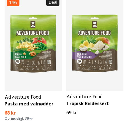
14%
Deal
Adventure Food
Adventure Food
Tropisk Risdessert
Pasta med valnødder
69 kr
68 kr
Oprindeligt:
79 kr