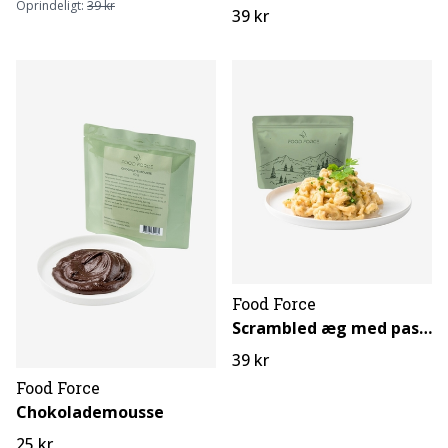
Oprindeligt:
39 kr
39 kr
Food Force
Scrambled æg med pasta (vegetarisk)
39 kr
Food Force
Chokolademousse
25 kr