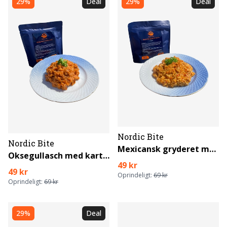
29%
Deal
29%
Deal
Nordic Bite
Nordic Bite
Mexicansk gryderet med ris
Oksegullasch med kartoffel
49 kr
49 kr
Oprindeligt:
69 kr
Oprindeligt:
69 kr
29%
Deal