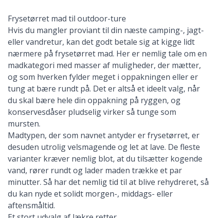
Frysetørret mad til outdoor-ture
Hvis du mangler proviant til din næste camping-, jagt-
eller vandretur, kan det godt betale sig at kigge lidt
nærmere på frysetørret mad. Her er nemlig tale om en
madkategori med masser af muligheder, der mætter,
og som hverken fylder meget i oppakningen eller er
tung at bære rundt på. Det er altså et ideelt valg, når
du skal bære hele din oppakning på ryggen, og
konservesdåser pludselig virker så tunge som
mursten.
Madtypen, der som navnet antyder er frysetørret, er
desuden utrolig velsmagende og let at lave. De fleste
varianter kræver nemlig blot, at du tilsætter kogende
vand, rører rundt og lader maden trække et par
minutter. Så har det nemlig tid til at blive rehydreret, så
du kan nyde et solidt morgen-, middags- eller
aftensmåltid.
Et stort udvalg af lækre retter