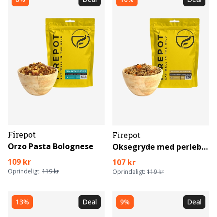
Firepot
Firepot
Orzo Pasta Bolognese
Oksegryde med perlebyg
109 kr
107 kr
Oprindeligt:
119 kr
Oprindeligt:
119 kr
13%
Deal
9%
Deal