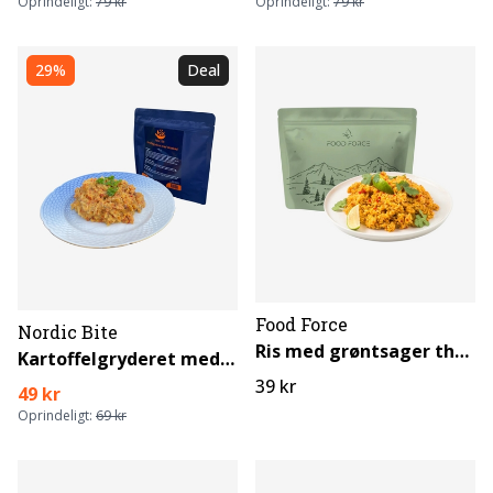
Oprindeligt:
79 kr
Oprindeligt:
79 kr
29%
Deal
Food Force
Nordic Bite
Ris med grøntsager thaistil (vegetarisk)
Kartoffelgryderet med oksekød
39 kr
49 kr
Oprindeligt:
69 kr