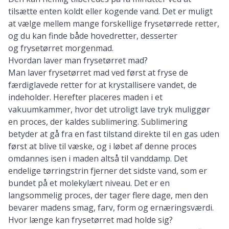
tilsætte enten koldt eller kogende vand. Det er muligt
at vælge mellem mange forskellige frysetørrede retter,
og du kan finde både hovedretter, desserter
og frysetørret morgenmad.
Hvordan laver man frysetørret mad?
Man laver frysetørret mad ved først at fryse de
færdiglavede retter for at krystallisere vandet, de
indeholder. Herefter placeres maden i et
vakuumkammer, hvor det utroligt lave tryk muliggør
en proces, der kaldes sublimering. Sublimering
betyder at gå fra en fast tilstand direkte til en gas uden
først at blive til væske, og i løbet af denne proces
omdannes isen i maden altså til vanddamp. Det
endelige tørringstrin fjerner det sidste vand, som er
bundet på et molekylært niveau. Det er en
langsommelig proces, der tager flere dage, men den
bevarer madens smag, farv, form og ernæringsværdi.
Hvor længe kan frysetørret mad holde sig?