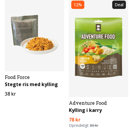
12%
Deal
Food Force
Stegte ris med kylling
38 kr
Adventure Food
Kylling i karry
78 kr
Oprindeligt:
89 kr