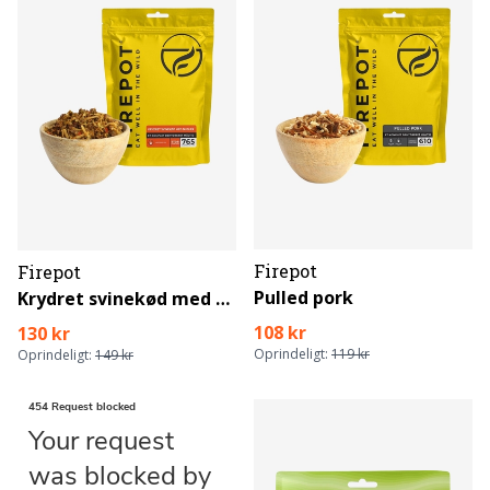
Firepot
Firepot
Pulled pork
Krydret svinekød med nudler - XL
108 kr
130 kr
Oprindeligt:
119 kr
Oprindeligt:
149 kr