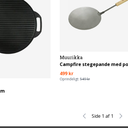
Muurikka
Campfire stegepande med p
499 kr
Oprindeligt:
549 kr
 cm
Side 1 af 1