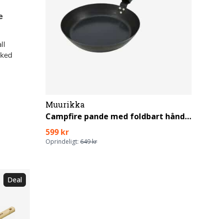
Muurikka
Campfire pande med foldbart håndtag
599 kr
Oprindeligt:
649 kr
Deal