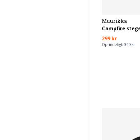
Muurikka
299 kr
Oprindeligt:
349 kr