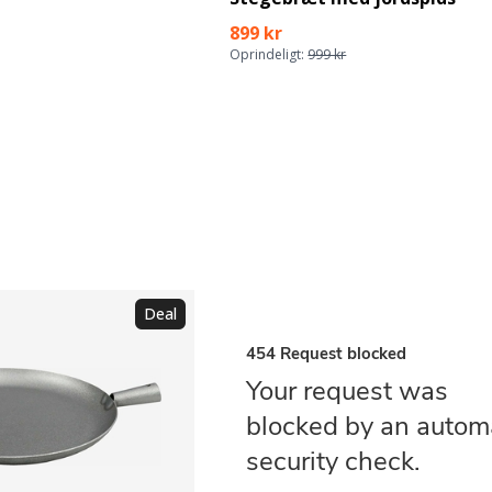
899 kr
Oprindeligt:
999 kr
Deal