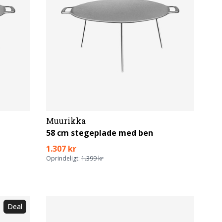
Muurikka
58 cm stegeplade med ben
1.307 kr
Oprindeligt:
1.399 kr
Deal