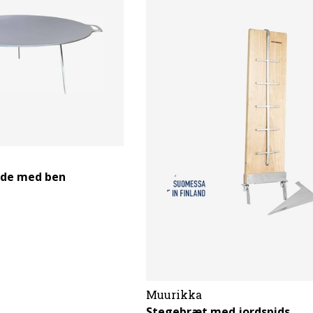
ade med ben
Muurikka
Stegebræt med jordspids