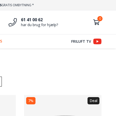
S
GRATIS OMBYTNING *
61 41 00 62
har du brug for hjælp?
S
FRILUFT TV
7%
Deal