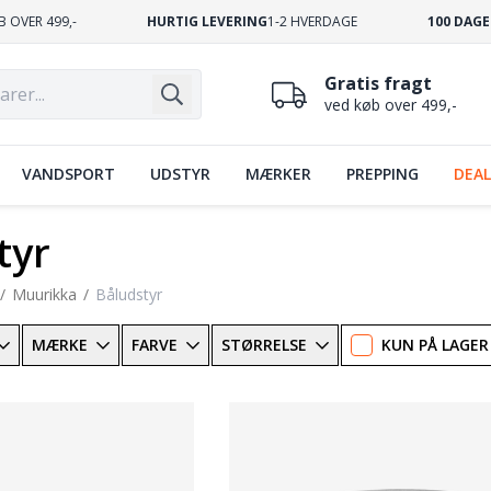
B OVER 499,-
HURTIG LEVERING
1-2 HVERDAGE
100 DAGE
Gratis fragt
ved køb over 499,-
VANDSPORT
UDSTYR
MÆRKER
PREPPING
DEAL
tyr
Muurikka
Båludstyr
MÆRKE
FARVE
STØRRELSE
KUN PÅ LAGER