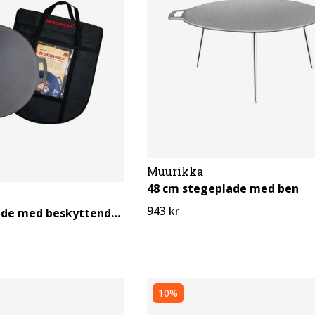
Muurikka
48 cm stegeplade med ben
943 kr
48 cm Stegeplade med beskyttende pose
10%