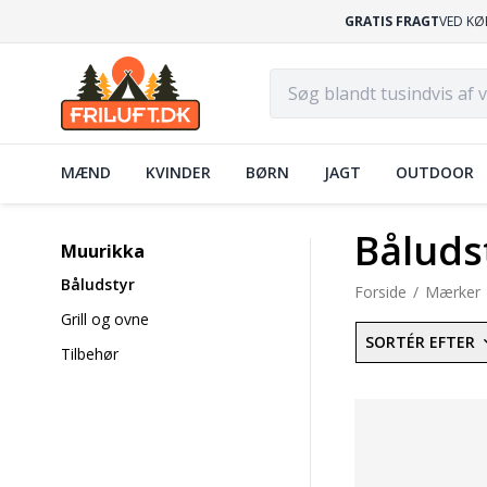
GRATIS FRAGT
VED KØ
MÆND
KVINDER
BØRN
JAGT
OUTDOOR
Båluds
Muurikka
Båludstyr
Forside
Mærker
Grill og ovne
SORTÉR EFTER
Tilbehør