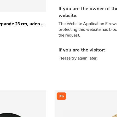
Campfire stegepande 23 cm, uden håndtag
9%