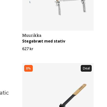
Muurikka
Stegebræt med stativ
627 kr
8%
Deal