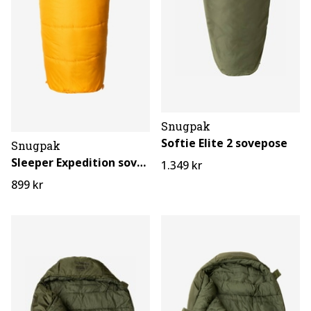
Snugpak
Softie Elite 2 sovepose
Snugpak
Sleeper Expedition sovepose
1.349 kr
899 kr