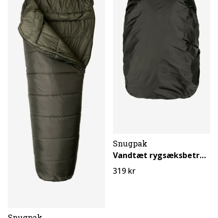
Snugpak
Vandtæt rygsæksbetræk 100L
319 kr
Snugpak