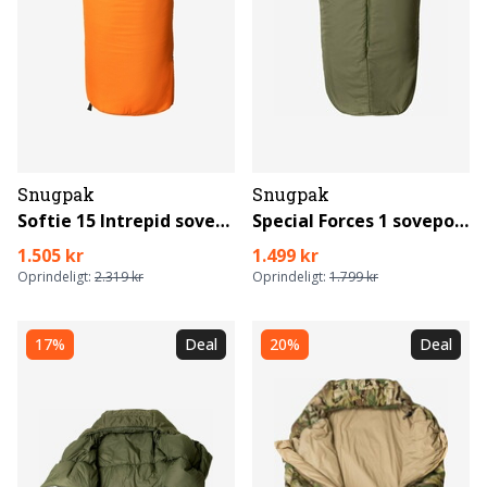
Snugpak
Snugpak
Softie 15 Intrepid sovepose
Special Forces 1 sovepose
1.505 kr
1.499 kr
Oprindeligt:
2.319 kr
Oprindeligt:
1.799 kr
17%
Deal
20%
Deal