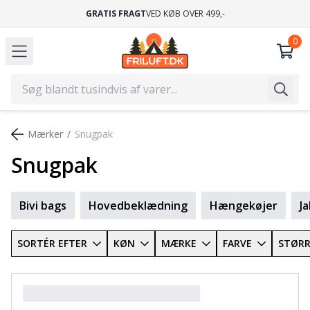
GRATIS FRAGT
VED KØB OVER 499,-
Mærker
Snugpak
Snugpak
Bivi bags
Hovedbeklædning
Hængekøjer
J
SORTÉR EFTER
KØN
MÆRKE
FARVE
STØRR