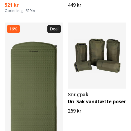
521 kr
449 kr
Oprindeligt:
629 kr
16%
Deal
Snugpak
Dri-Sak vandtætte poser
269 kr