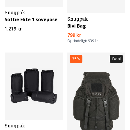
Snugpak
Snugpak
Softie Elite 1 sovepose
Bivi Bag
1.219 kr
799 kr
Oprindeligt:
939 kr
35%
Deal
Snugpak