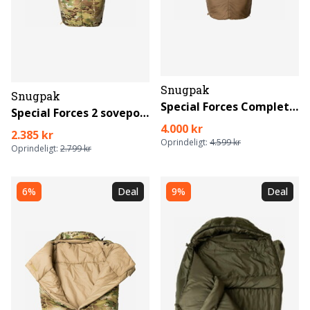
Snugpak
Snugpak
Special Forces Complete System soveposer
Special Forces 2 sovepose
4.000 kr
2.385 kr
Oprindeligt:
4.599 kr
Oprindeligt:
2.799 kr
6%
Deal
9%
Deal