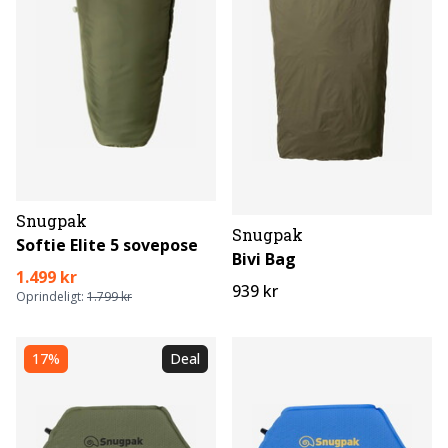
Snugpak
Snugpak
Softie Elite 5 sovepose
Bivi Bag
1.499 kr
939 kr
Oprindeligt:
1.799 kr
17%
Deal