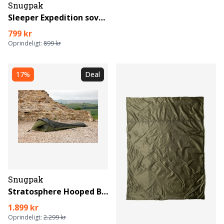
Snugpak
Sleeper Expedition sovepose
799 kr
Oprindeligt:
899 kr
17%
Deal
Snugpak
Stratosphere Hooped Bivvi Shelter
1.899 kr
Oprindeligt:
2.299 kr