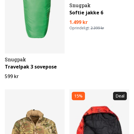
Snugpak
Softie jakke 6
1.499 kr
Oprindeligt:
2.399 kr
Snugpak
Travelpak 3 sovepose
599 kr
15%
Deal