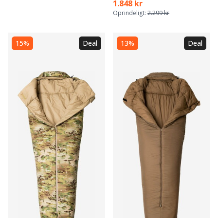
1.848 kr
Oprindeligt:
2.299 kr
15%
Deal
13%
Deal