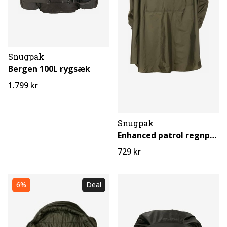
Snugpak
Bergen 100L rygsæk
1.799 kr
Snugpak
Enhanced patrol regnponcho
729 kr
6%
Deal