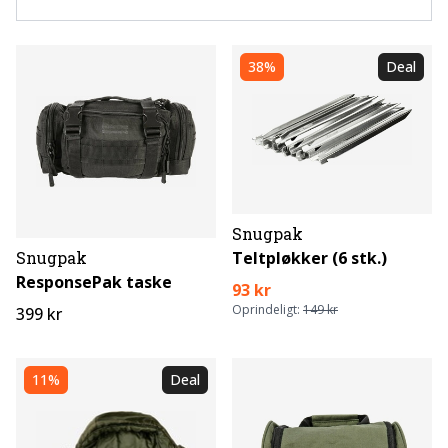
38%
Deal
Snugpak
Teltpløkker (6 stk.)
Snugpak
ResponsePak taske
93 kr
Oprindeligt:
149 kr
399 kr
11%
Deal