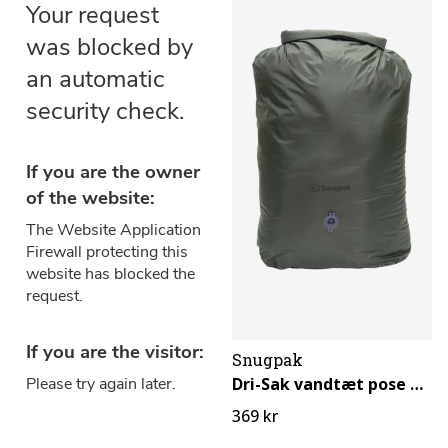
Snugpak
Dri-Sak vandtæt pose med ventil
369 kr