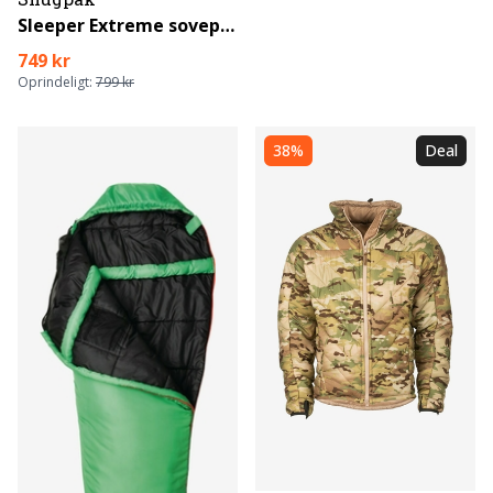
Sleeper Extreme sovepose
749 kr
Oprindeligt:
799 kr
38%
Deal