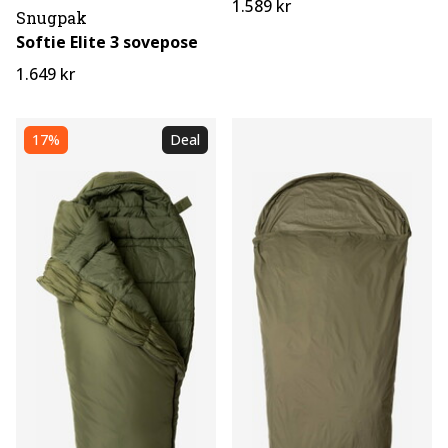
1.589 kr
Snugpak
Softie Elite 3 sovepose
1.649 kr
17%
Deal