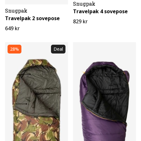
Snugpak
Snugpak
Travelpak 4 sovepose
Travelpak 2 sovepose
829 kr
649 kr
28%
Deal