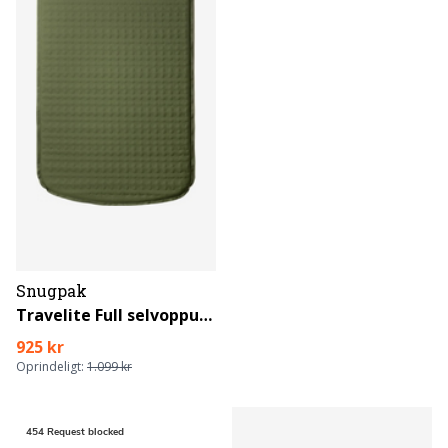
Snugpak
Travelite Full selvoppustelig liggeunderlag
925 kr
Oprindeligt:
1.099 kr