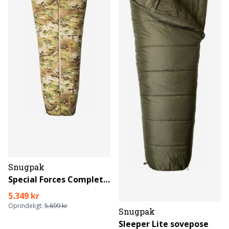
Snugpak
Special Forces Complete System soveposer
5.349 kr
Oprindeligt:
5.699 kr
Snugpak
Sleeper Lite sovepose