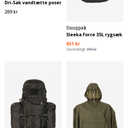
Dri-Sak vandtætte poser
269 kr
Snugpak
Sleeka Force 35L rygsæk
651 kr
Oprindeligt:
999 kr