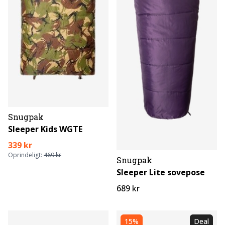
Snugpak
Sleeper Kids WGTE
339 kr
Oprindeligt:
469 kr
Snugpak
Sleeper Lite sovepose
689 kr
15%
Deal