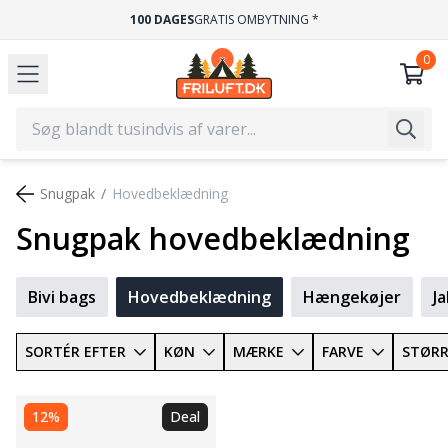
100 DAGES
GRATIS OMBYTNING *
Snugpak
Hovedbeklædning
Snugpak hovedbeklædning
Bivi bags
Hovedbeklædning
Hængekøjer
J
SORTÉR EFTER
KØN
MÆRKE
FARVE
STØRR
12%
Deal