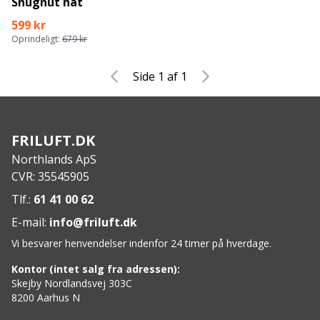
Snugnut hat
599 kr
Oprindeligt:
679 kr
Side 1 af 1
FRILUFT.DK
Northlands ApS
CVR: 35545905
Tlf.:
61 41 00 62
E-mail:
info@friluft.dk
Vi besvarer henvendelser indenfor 24 timer på hverdage.
Kontor (intet salg fra adressen):
Skejby Nordlandsvej 303C
8200 Aarhus N