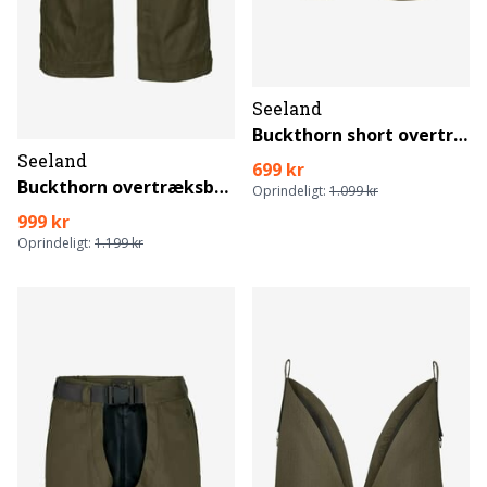
Seeland
Buckthorn short overtræksbukser
Seeland
699 kr
Buckthorn overtræksbuks
Oprindeligt:
1.099 kr
999 kr
Oprindeligt:
1.199 kr