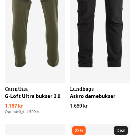
Carinthia
Lundhags
G-Loft Ultra bukser 2.0
Askro damebukser
1.167 kr
1.680 kr
Oprindeligt:
1.500 kr
23%
Deal