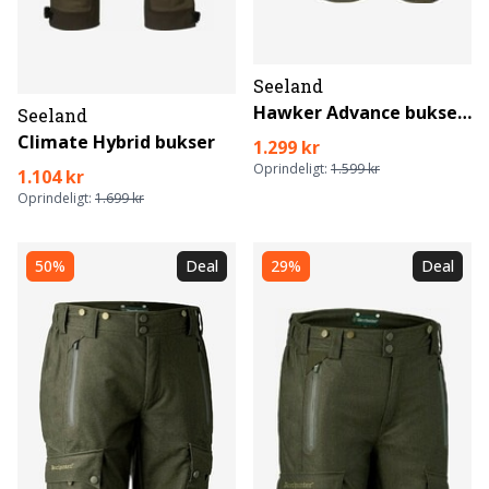
Seeland
Hawker Advance bukser Women
Seeland
Climate Hybrid bukser
1.299 kr
Oprindeligt:
1.599 kr
1.104 kr
Oprindeligt:
1.699 kr
50%
Deal
29%
Deal