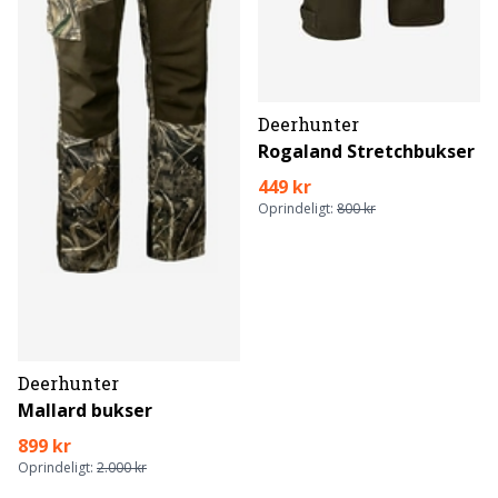
Deerhunter
Rogaland Stretchbukser
449 kr
Oprindeligt:
800 kr
Deerhunter
Mallard bukser
899 kr
Oprindeligt:
2.000 kr