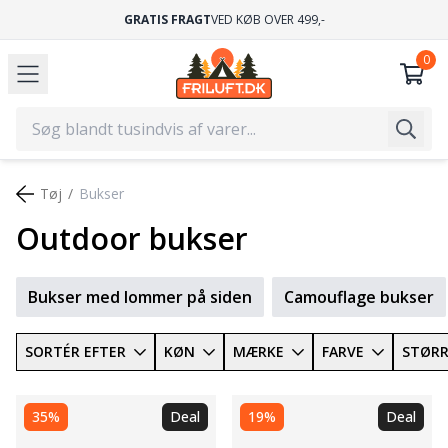
GRATIS FRAGT
VED KØB OVER 499,-
Tøj
Bukser
Outdoor bukser
Bukser med lommer på siden
Camouflage bukser
SORTÉR EFTER
KØN
MÆRKE
FARVE
STØRR
35%
Deal
19%
Deal