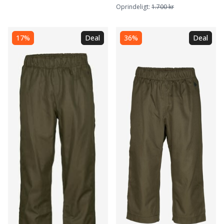
Oprindeligt:
1.700 kr
17%
Deal
36%
Deal