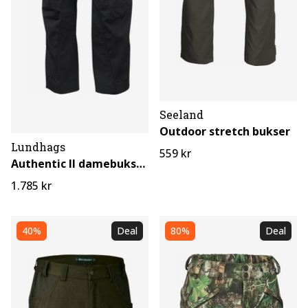
Seeland
Outdoor stretch bukser
Lundhags
559 kr
Authentic II damebukser Kort/Bred
1.785 kr
40%
Deal
80%
Deal