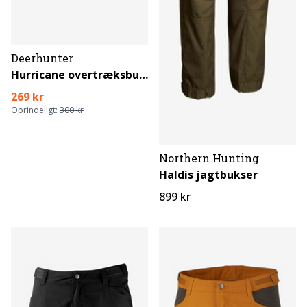
Deerhunter
Hurricane overtræksbuks
269 kr
Oprindeligt:
300 kr
Northern Hunting
Haldis jagtbukser
899 kr