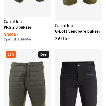
Carinthia
Carinthia
PRG 2.0 bukser
G-Loft vendbare bukser
3.399 kr
2.611 kr
Oprindeligt:
3.800 kr
22%
Deal