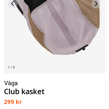
1
/ 6
Våga
Club kasket
299 kr