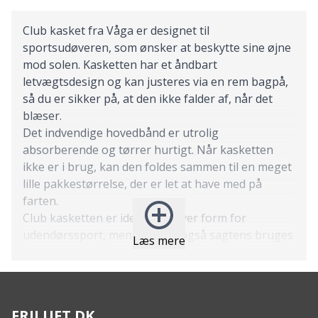
Club kasket fra Våga er designet til
sportsudøveren, som ønsker at beskytte sine øjne
mod solen. Kasketten har et åndbart
letvægtsdesign og kan justeres via en rem bagpå,
så du er sikker på, at den ikke falder af, når det
blæser.
Det indvendige hovedbånd er utrolig
absorberende og tørrer hurtigt. Når kasketten
ikke er i brug, kan den foldes sammen til en meget
lille pakkestørrelse, der er let at have med på
farten.
Club kasketten er ideel til enhver form for
udendørssport, men den kan også sagtens bruges
Læs mere
til at sætte lidt farve på hverdagen. Med det
komfortable, åndbare og lette design bliver den
hurtigt en fast accessory på solrige dage.
Features:
FRILUFT.DK