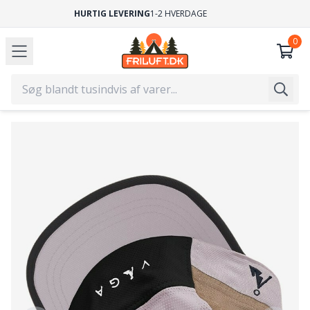
GRATIS FRAGT
VED KØB OVER 499,-