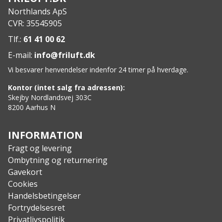
Designet til løb, vandsport, racing, hverdag, mm.
Northlands ApS
Justerbar rem bagpå
CVR: 35545905
Meget absorberende indre hovedbånd
Ekstremt let og foldbart design
Tlf.:
61 41 00 62
Maskinvaskbar og hurtigtørrende
E-mail:
info@friluft.dk
Specs:
Vi besvarer henvendelser indenfor 24 timer på hverdage.
Vægt: 60 g
Materiale: 100% polyester
Kontor (intet salg fra adressen):
Åndbarhed: 4/5
Skejby Nordlandsvej 303C
8200 Aarhus N
Isolering: 1/5
Komfort: 5/5
Vandresistent: 1/5
INFORMATION
Fragt og levering
Ombytning og returnering
Gavekort
Cookies
Handelsbetingelser
Fortrydelsesret
Privatlivspolitik