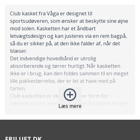
Club kasket fra Våga er designet til
sportsudøveren, som ønsker at beskytte sine øjne
mod solen. Kasketten har et åndbart
letvægtsdesign og kan justeres via en rem bagpå,
så du er sikker på, at den ikke falder af, når det
blæser.
Det indvendige hovedbånd er utrolig
absorberende og tørrer hurtigt. Når kasketten
ikke er i brug, kan den foldes sammen til en meget
lille pakkestørrelse, der er let at have med på
farten.
Club kasketten er ideel til enhver form for
udendørssport, men den kan også sagtens bruges
Læs mere
til at sætte lidt farve på hverdagen. Med det
komfortable, åndbare og lette design bliver den
hurtigt en fast accessory på solrige dage.
Features:
FRILUFT.DK