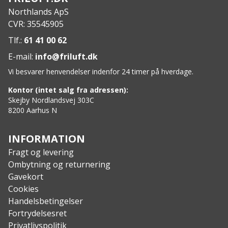
Designet til løb, vandsport, racing, hverdag, mm.
Northlands ApS
Justerbar rem bagpå
CVR: 35545905
Meget absorberende indre hovedbånd
Ekstremt let og foldbart design
Tlf.:
61 41 00 62
Maskinvaskbar og hurtigtørrende
E-mail:
info@friluft.dk
Specs:
Vi besvarer henvendelser indenfor 24 timer på hverdage.
Vægt: 60 g
Materiale: 100% polyester
Kontor (intet salg fra adressen):
Åndbarhed: 4/5
Skejby Nordlandsvej 303C
8200 Aarhus N
Isolering: 1/5
Komfort: 5/5
Vandresistent: 1/5
INFORMATION
Fragt og levering
Ombytning og returnering
Gavekort
Cookies
Handelsbetingelser
Fortrydelsesret
Privatlivspolitik