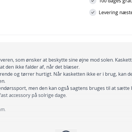
100 dages grat
Levering næste 
døveren, som ønsker at beskytte sine øjne mod solen. Kasket
at den ikke falder af, når det blæser.
nde og tørrer hurtigt. Når kasketten ikke er i brug, kan de
en.
dendørssport, men den kan også sagtens bruges til at sætte 
fast accessory på solrige dage.
mm.