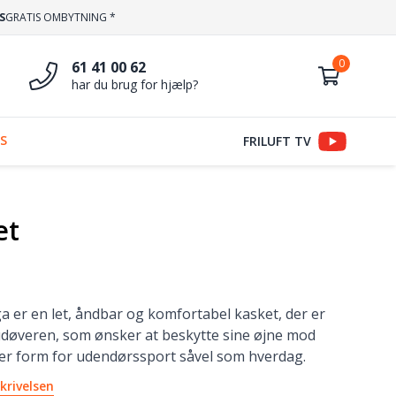
S
GRATIS OMBYTNING *
61 41 00 62
har du brug for hjælp?
S
FRILUFT TV
et
a er en let, åndbar og komfortabel kasket, der er
sudøveren, som ønsker at beskytte sine øjne mod
hver form for udendørssport såvel som hverdag.
krivelsen