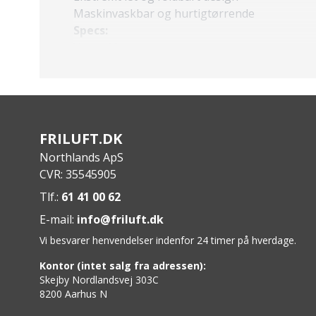
Maskinvaskbar og hurtigtørrende
Specs:
Vægt: 60 g
Materiale: 100% polyester
Åndbarhed: 4/5
Isolering: 1/5
Komfort: 5/5
Vandresistent: 1/5
FRILUFT.DK
Northlands ApS
CVR: 35545905
Tlf.:
61 41 00 62
E-mail:
info@friluft.dk
Vi besvarer henvendelser indenfor 24 timer på hverdage.
Kontor (intet salg fra adressen):
Skejby Nordlandsvej 303C
8200 Aarhus N