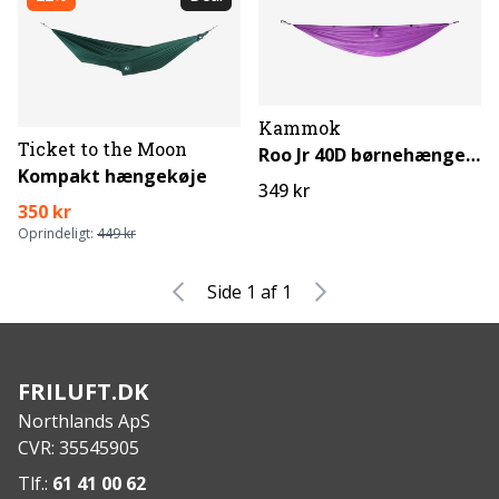
Kammok
Ticket to the Moon
Roo Jr 40D børnehængekøje
Kompakt hængekøje
349 kr
350 kr
Oprindeligt:
449 kr
Side 1 af 1
FRILUFT.DK
Northlands ApS
CVR: 35545905
Tlf.:
61 41 00 62