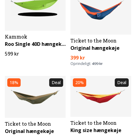
Kammok
Ticket to the Moon
Roo Single 40D hængekøje
Original hængekøje
599 kr
399 kr
Oprindeligt:
499 kr
18%
Deal
20%
Deal
Ticket to the Moon
Ticket to the Moon
King size hængekøje
Original hængekøje