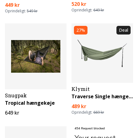
520 kr
449 kr
Oprindeligt:
649 kr
Oprindeligt:
549 kr
27%
Deal
Klymit
Snugpak
Traverse Single hængekøje
Tropical hængekøje
489 kr
649 kr
Oprindeligt:
669 kr