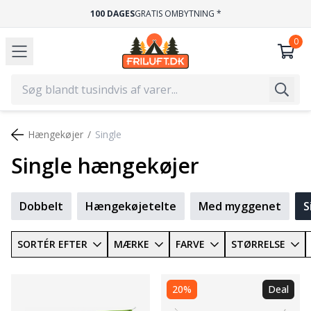
E
100 DAGES
GRATIS OMBYTNING *
Hængekøjer
Single
Single hængekøjer
Dobbelt
Hængekøjetelte
Med myggenet
S
SORTÉR EFTER
MÆRKE
FARVE
STØRRELSE
20%
Deal