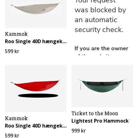
Kammok
Roo Single 40D hængekøje
599 kr
Ticket to the Moon
Kammok
Lightest Pro Hammock
Roo Single 40D hængekøje
999 kr
599 kr