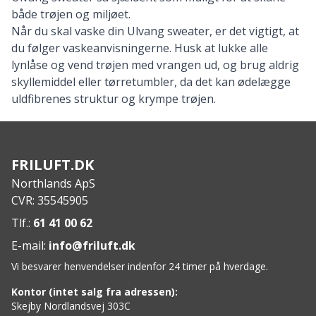
både trøjen og miljøet.
Når du skal vaske din Ulvang sweater, er det vigtigt, at
du følger vaskeanvisningerne. Husk at lukke alle
lynlåse og vend trøjen med vrangen ud, og brug aldrig
skyllemiddel eller tørretumbler, da det kan ødelægge
uldfibrenes struktur og krympe trøjen.
FRILUFT.DK
Northlands ApS
CVR: 35545905
Tlf.:
61 41 00 62
E-mail:
info@friluft.dk
Vi besvarer henvendelser indenfor 24 timer på hverdage.
Kontor (intet salg fra adressen):
Skejby Nordlandsvej 303C