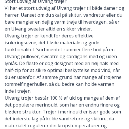
Stort udvalg af Ulvang trøjer
Vi har et stort udvalg af Ulvang trøjer til både damer og
herrer. Uanset om du skal på skitur, vandretur eller du
bare mangler en dejlig varm trøje til hverdagen, så er
en Ulvang sweater altid en sikker vinder.
Ulvang trøjer er kendt for deres effektive
isoleringsevne, det bløde materiale og gode
funktionalitet. Sortimentet rummer flere bud på en
Ulvang pullover, sweatre og cardigans med og uden
lynlås. De fleste er dog designet med en høj hals med
half-zip for at sikre optimal beskyttelse mod vind, når
du er udenfor. Af samme grund har mange af trøjerne
tommelfingerhuller, så du bedre kan holde varmen
inde i trøjen.
Ulvang trøjer består 100 % af uld og mange af dem af
det populære merinould, som har en endnu finere og
blødere struktur. Trøjer i merinould er især gode som
det inderste lag på kolde vandreture og skiture, da
materialet regulerer din kropstemperaturer og