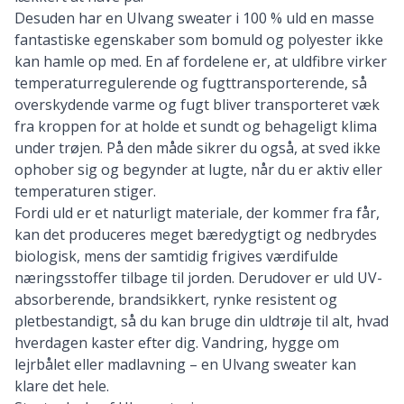
Desuden har en Ulvang sweater i 100 % uld en masse
fantastiske egenskaber som bomuld og polyester ikke
kan hamle op med. En af fordelene er, at uldfibre virker
temperaturregulerende og fugttransporterende, så
overskydende varme og fugt bliver transporteret væk
fra kroppen for at holde et sundt og behageligt klima
under trøjen. På den måde sikrer du også, at sved ikke
ophober sig og begynder at lugte, når du er aktiv eller
temperaturen stiger.
Fordi uld er et naturligt materiale, der kommer fra får,
kan det produceres meget bæredygtigt og nedbrydes
biologisk, mens der samtidig frigives værdifulde
næringsstoffer tilbage til jorden. Derudover er uld UV-
absorberende, brandsikkert, rynke resistent og
pletbestandigt, så du kan bruge din uldtrøje til alt, hvad
hverdagen kaster efter dig. Vandring, hygge om
lejrbålet eller madlavning – en Ulvang sweater kan
klare det hele.