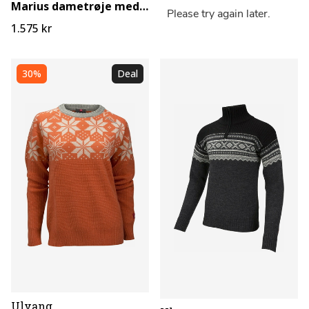
Marius dametrøje med lynlås
1.575 kr
30%
Deal
Ulvang