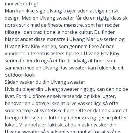
modvirker fugt.
Man kan ikke sige Ulvang trøjer uden at sige norsk
design. Med en Ulvang sweater får du en rigtig klassisk
norsk strik med de fineste mønstre, som har rødder
tilbage i den traditionelle norske kultur. Du finder
blandt andet disse mønstre i Ulvang Marius-serien og
Ulvang Rav Kiby-serien, som gennem flere år har
vundet friluftsentusiasters hjerte. I Ulvang Rav Kiby-
serien finder du også et bredt udvalg af huer, som
sammen med en Ulvang Rav sweater kan fuldende dit
outdoor-look.
Sådan vasker du din Ulvang sweater
Hvis du plejer din Ulvang sweater rigtigt, kan den holde
livet. Fordi uldfibre er selvrensende og ikke lugter,
behøver en uldtrøje ikke at blive vasket lige så ofte
som en trøje af syntetiske fibre. Ofte er det nok bare at
hænge uldtrøjen til luftning udendørs og fjerne pletter
lokalt. Vi anbefaler faktisk, at du maskinvasker din
Ulvang sweater så sjældent som muligt for at skåne