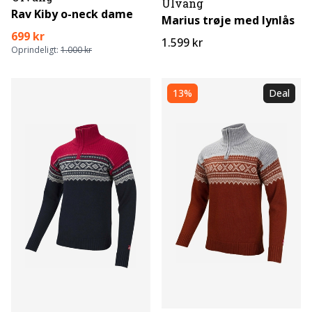
Ulvang
Rav Kiby o-neck dame
Marius trøje med lynlås
699 kr
1.599 kr
Oprindeligt:
1.000 kr
13%
Deal