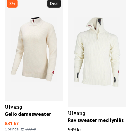
8%
Deal
Ulvang
Ulvang
Gelio damesweater
Rav sweater med lynlås
831 kr
999 kr
Oprindeligt:
900 kr