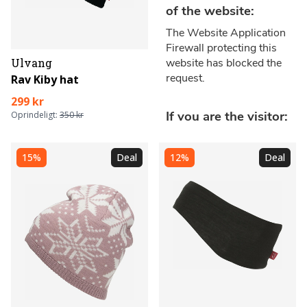
Ulvang
Rav Kiby hat
299 kr
Oprindeligt:
350 kr
15%
Deal
12%
Deal