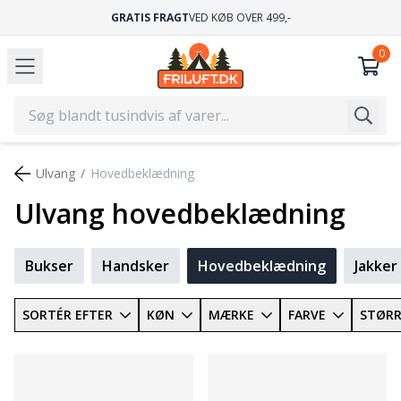
GRATIS FRAGT
VED KØB OVER 499,-
Ulvang
Hovedbeklædning
Ulvang hovedbeklædning
Bukser
Handsker
Hovedbeklædning
Jakker
SORTÉR EFTER
KØN
MÆRKE
FARVE
STØRR