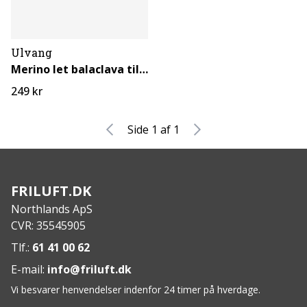
Ulvang
Merino let balaclava til børn
249 kr
Side 1 af 1
FRILUFT.DK
Northlands ApS
CVR: 35545905
Tlf.:
61 41 00 62
E-mail:
info@friluft.dk
Vi besvarer henvendelser indenfor 24 timer på hverdage.