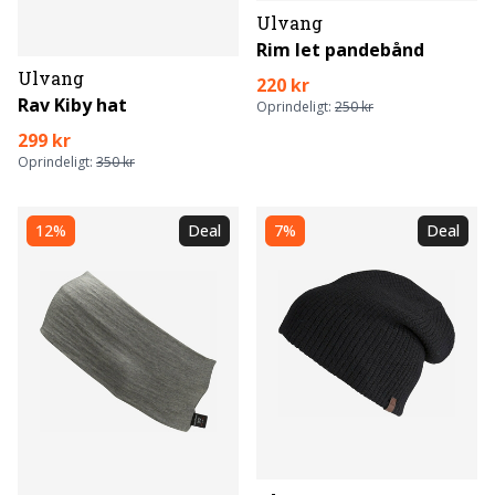
Ulvang
Rim let pandebånd
Ulvang
220 kr
Rav Kiby hat
Oprindeligt:
250 kr
299 kr
Oprindeligt:
350 kr
12%
Deal
7%
Deal