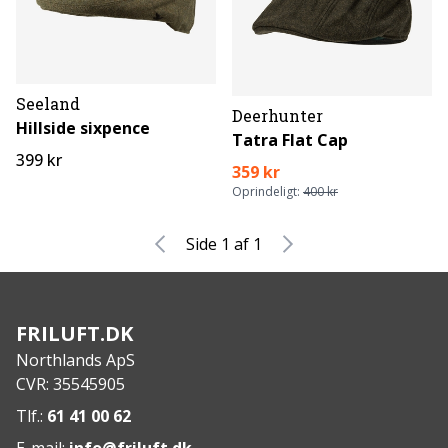
Seeland
Deerhunter
Hillside sixpence
Tatra Flat Cap
399 kr
359 kr
Oprindeligt:
400 kr
Side 1 af 1
FRILUFT.DK
Northlands ApS
CVR: 35545905
Tlf.:
61 41 00 62