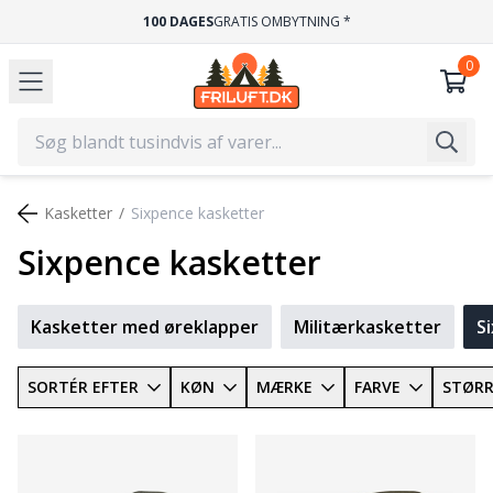
100 DAGES
GRATIS OMBYTNING *
Kasketter
Sixpence kasketter
Sixpence kasketter
Kasketter med øreklapper
Militærkasketter
S
SORTÉR EFTER
KØN
MÆRKE
FARVE
STØRR