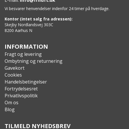
E-mail:
info@friluft.dk
Vi besvarer henvendelser indenfor 24 timer på hverdage.
Kontor (intet salg fra adressen):
Skejby Nordlandsvej 303C
8200 Aarhus N
INFORMATION
Fragt og levering
Ombytning og returnering
Gavekort
Cookies
Handelsbetingelser
Fortrydelsesret
Privatlivspolitik
Om os
Blog
TILMELD NYHEDSBREV