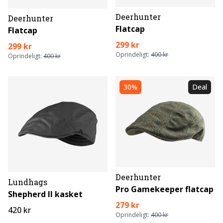
Deerhunter
Deerhunter
Flatcap
Flatcap
299 kr
299 kr
Oprindeligt:
400 kr
Oprindeligt:
400 kr
30%
Deal
Deerhunter
Lundhags
Pro Gamekeeper flatcap
Shepherd II kasket
279 kr
420 kr
Oprindeligt:
400 kr