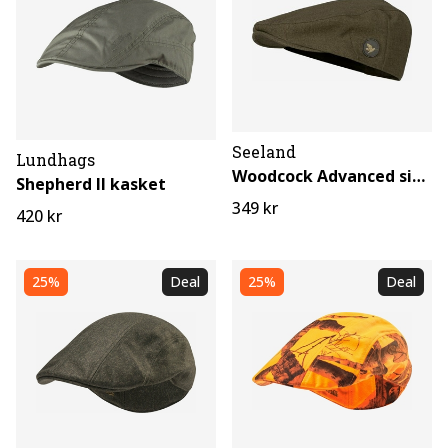
Seeland
Lundhags
Woodcock Advanced sixpence
Shepherd II kasket
349 kr
420 kr
25%
Deal
25%
Deal