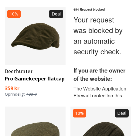
10%
Deal
Deerhunter
Pro Gamekeeper flatcap
359 kr
Oprindeligt:
400 kr
10%
Deal