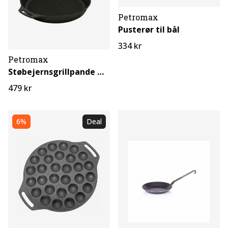
Petromax
Pusterør til bål
334 kr
Petromax
Støbejernsgrillpande med skaft 3,5 L
479 kr
6%
Deal