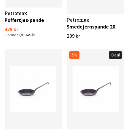
Petromax
Petromax
Poffertjes-pande
Smedejernspande 20
329 kr
Oprindeligt:
349 kr
299 kr
5%
Deal