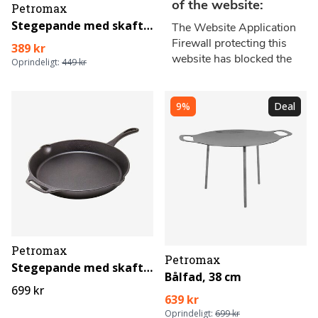
Petromax
Stegepande med skaft 2,5 L
389 kr
Oprindeligt:
449 kr
9%
Deal
Petromax
Petromax
Stegepande med skaft 4,7 L
Bålfad, 38 cm
699 kr
639 kr
Oprindeligt:
699 kr