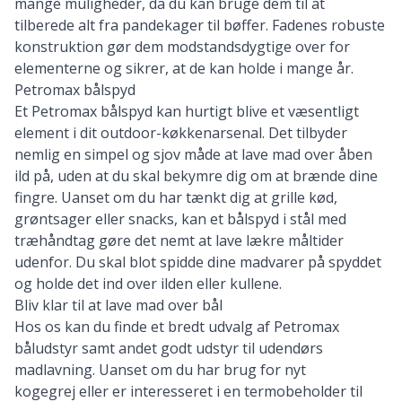
mange muligheder, da du kan bruge dem til at
tilberede alt fra pandekager til bøffer. Fadenes robuste
konstruktion gør dem modstandsdygtige over for
elementerne og sikrer, at de kan holde i mange år.
Petromax bålspyd
Et Petromax bålspyd kan hurtigt blive et væsentligt
element i dit outdoor-køkkenarsenal. Det tilbyder
nemlig en simpel og sjov måde at lave mad over åben
ild på, uden at du skal bekymre dig om at brænde dine
fingre. Uanset om du har tænkt dig at grille kød,
grøntsager eller snacks, kan et bålspyd i stål med
træhåndtag gøre det nemt at lave lækre måltider
udenfor. Du skal blot spidde dine madvarer på spyddet
og holde det ind over ilden eller kullene.
Bliv klar til at lave mad over bål
Hos os kan du finde et bredt udvalg af Petromax
båludstyr samt andet godt udstyr til udendørs
madlavning. Uanset om du har brug for
nyt
kogegrej
eller er interesseret i
en termobeholder til