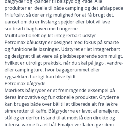
bålgryder og -pander til bålspyd og -fade. Alle
produkter er ideelle til både camping og det afslappede
friluftsliv, så der er rig mulighed for at få brugt det,
uanset om du er livslang spejder eller blot vil lave
snobrød i baghaven med ungerne.
Multifunktionelt og let integrerbart udstyr
Petromax båludstyr er designet med fokus på smarte
og funktionelle løsninger. Udstyret er let integrerbart
og designet til at være så pladsbesparende som muligt,
hvilket er utroligt praktisk, når du skal på jagt-, vandre-
eller campingture, hvor bagagerummet eller
rygsækken hurtigt kan blive fyldt.
Petromax bålgryde
Mærkets bålgryder er et fremragende eksempel på
deres innovative og funktionelle produkter. Gryderne
kan bruges både over bål til at tilberede alt fra lækre
simreretter til kaffe. Bålgryderne er lavet af emaljeret
stål og er derfor i stand til at modstå den direkte og
intense varme fra et bål. Emaljeoverfladen gør dem