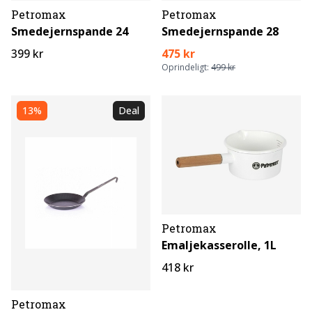
Petromax
Petromax
Smedejernspande 24
Smedejernspande 28
399 kr
475 kr
Oprindeligt:
499 kr
13%
Deal
Petromax
Emaljekasserolle, 1L
418 kr
Petromax