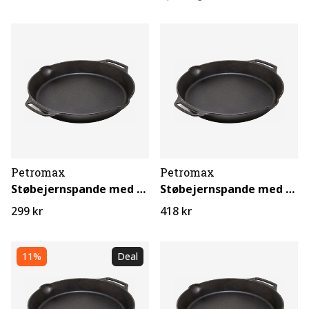
Petromax
Petromax
Støbejernspande med to håndtag 1 L
Støbejernspande med to håndtag 1,6 L
299 kr
418 kr
11%
Deal