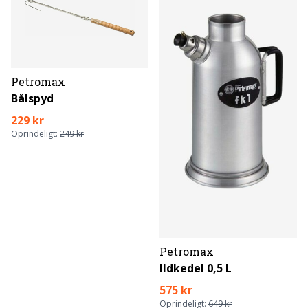
Petromax
Bålspyd
229 kr
Oprindeligt:
249 kr
Petromax
Ildkedel 0,5 L
575 kr
Oprindeligt:
649 kr