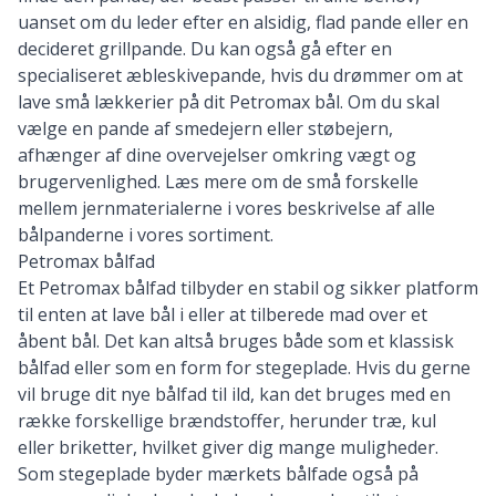
uanset om du leder efter en alsidig, flad pande eller en
decideret grillpande. Du kan også gå efter en
specialiseret æbleskivepande, hvis du drømmer om at
lave små lækkerier på dit Petromax bål. Om du skal
vælge en pande af smedejern eller støbejern,
afhænger af dine overvejelser omkring vægt og
brugervenlighed. Læs mere om de små forskelle
mellem jernmaterialerne i vores beskrivelse af
alle
bålpanderne i vores sortiment
.
Petromax bålfad
Et Petromax bålfad tilbyder en stabil og sikker platform
til enten at lave bål i eller at tilberede mad over et
åbent bål. Det kan altså bruges både som et klassisk
bålfad eller som en form for stegeplade. Hvis du gerne
vil bruge dit nye bålfad til ild, kan det bruges med en
række forskellige brændstoffer, herunder træ, kul
eller briketter, hvilket giver dig mange muligheder.
Som stegeplade byder mærkets bålfade også på