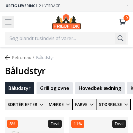
GRATIS FRAGT
VED KØB OVER 499,-
Petromax
Båludstyr
Båludstyr
Båludstyr
Grill og ovne
Hovedbeklædning
SORTÉR EFTER
MÆRKE
FARVE
STØRRELSE
8%
Deal
11%
Deal