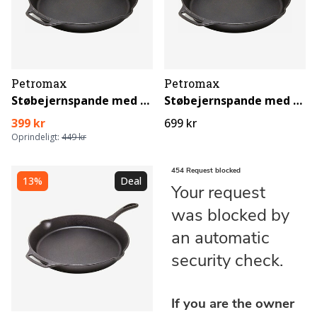
Petromax
Petromax
Støbejernspande med to håndtag 2,5 L
Støbejernspande med to håndtag 4,7 L
399 kr
699 kr
Oprindeligt:
449 kr
13%
Deal