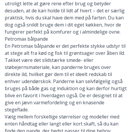
utroligt lette at gøre rene efter brug og betyder
desuden, at de kan holde til lidt af hvert – det er særlig
praktisk, hvis du skal have dem med på farten. Du kan
dog også snildt bruge dem i dit eget køkken, hvor de
fungerer perfekt på komfurer og i almindelige ovne.
Petromax bålpande
En Petromax bålpande er det perfekte stykke udstyr til
at stege alt fra kød og fisk til grøntsager over åben ild.
Takket være det slidstærke smede- eller
støbejernsmateriale, kan panderne bruges over
direkte ild, hvilket gør dem til et ideelt redskab til
enhver udendørskok. Panderne kan selvfølgelig også
bruges på både gas og induktion og kan derfor hurtigt
blive en favorit i hverdagen også. De er designet til at
give en jævn varmefordeling og en knasende
stegeflade.
Vælg mellem forskellige størrelser og modeller med
enten håndtag eller langt eller kort skaft, så du kan
finde den pande, der bedst passer til dine behov,