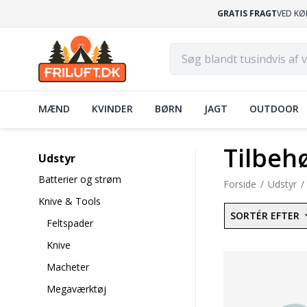
GRATIS FRAGT
VED KØ
MÆND
KVINDER
BØRN
JAGT
OUTDOOR
Tilbehø
Udstyr
Batterier og strøm
Forside
Udstyr
Knive & Tools
SORTÉR EFTER
Feltspader
Knive
Macheter
Megaværktøj