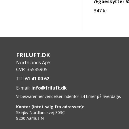
Ægbeskytter S
347 kr
FRILUFT.DK
Northlands ApS
CVR: 35545905
Tlf.:
61 41 00 62
E-mail:
info@friluft.dk
Vi besvarer henvendelser indenfor 24 timer på hverdage.
Kontor (intet salg fra adressen):
Skejby Nordlandsvej 303C
8200 Aarhus N