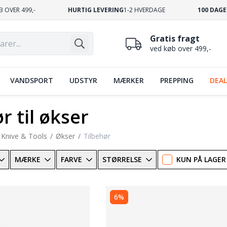
B OVER 499,-
HURTIG LEVERING
1-2 HVERDAGE
100 DAGE
Gratis fragt
ved køb over 499,-
VANDSPORT
UDSTYR
MÆRKER
PREPPING
DEAL
r til økser
Knive & Tools
Økser
Tilbehør
MÆRKE
FARVE
STØRRELSE
KUN PÅ LAGER
6%