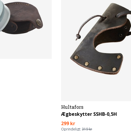
Hultafors
Ægbeskytter SSHB-0,5H
299 kr
Oprindeligt:
319 kr