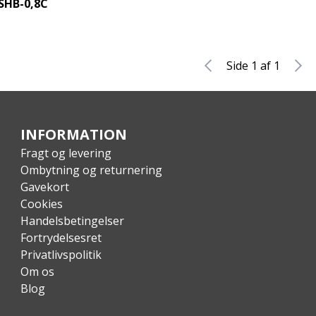
SHB-0,8C
Side 1 af 1
INFORMATION
Fragt og levering
Ombytning og returnering
Gavekort
Cookies
Handelsbetingelser
Fortrydelsesret
Privatlivspolitik
Om os
Blog