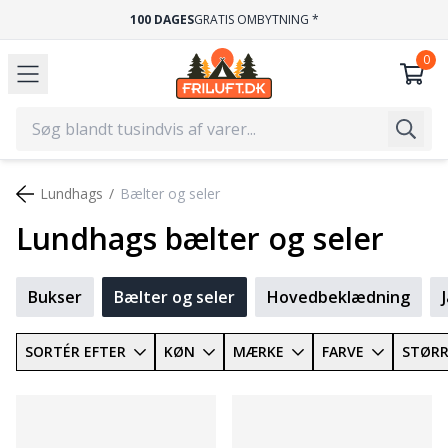
100 DAGES
GRATIS OMBYTNING *
Lundhags
Bælter og seler
Lundhags bælter og seler
Bukser
Bælter og seler
Hovedbeklædning
SORTÉR EFTER
KØN
MÆRKE
FARVE
STØRR