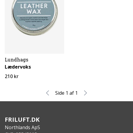
Lundhags
Lædervoks
210 kr
Side 1 af 1
FRILUFT.DK
Northlands ApS