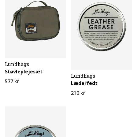
Lundhags
Støvleplejesæt
Lundhags
577 kr
Læderfedt
210 kr