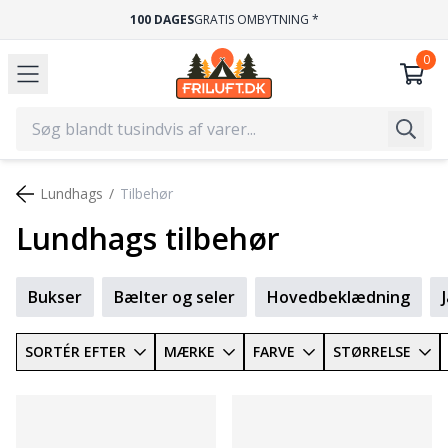
100 DAGES
GRATIS OMBYTNING *
Lundhags
Tilbehør
Lundhags tilbehør
Bukser
Bælter og seler
Hovedbeklædning
SORTÉR EFTER
MÆRKE
FARVE
STØRRELSE