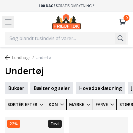
100 DAGES
GRATIS OMBYTNING *
Lundhags
Undertøj
Undertøj
Bukser
Bælter og seler
Hovedbeklædning
SORTÉR EFTER
KØN
MÆRKE
FARVE
STØRR
22%
Deal