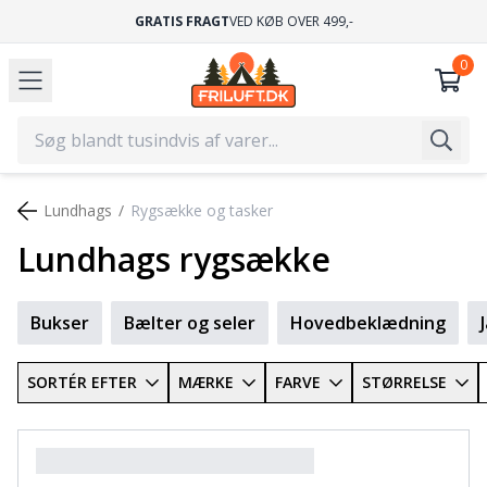
GRATIS FRAGT
VED KØB OVER 499,-
Lundhags
Rygsække og tasker
Lundhags rygsække
Bukser
Bælter og seler
Hovedbeklædning
SORTÉR EFTER
MÆRKE
FARVE
STØRRELSE