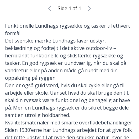
Side 1 af 1
Funktionelle Lundhags rygsække og tasker til ethvert
formål
Det
svenske mærke Lundhags
laver udstyr,
beklædning og fodtøj til det aktive outdoor-liv
–
heriblandt funktionelle og slidstærke rygsække og
tasker. En god rygsæk er uundværlig, når du skal på
vandretur eller på anden måde gå rundt med din
oppakning på ryggen.
Den er også guld værd, hvis du skal cykle eller gå til
arbejde eller skole. Uanset hvad du skal bruge den til,
skal din rygsæk være funktionel og behagelig at have
på. Men en Lundhags rygsæk er du sikret begge dele
samt en utrolig holdbarhed.
Kvalitetsmaterialer med smarte overfladebehandlinger
Siden 1930’erne har Lundhags arbejdet for at give folk
det rette udstyr til at nyde den smukke natur, hvor de