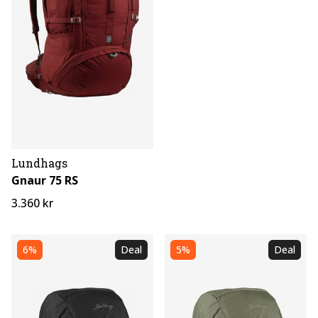
Lundhags
Gnaur 75 RS
3.360 kr
6%
Deal
5%
Deal