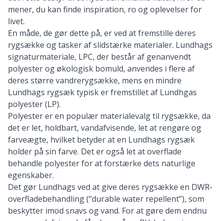
mener, du kan finde inspiration, ro og oplevelser for
livet.
En måde, de gør dette på, er ved at fremstille deres
rygsække og tasker af slidstærke materialer. Lundhags
signaturmateriale, LPC, der består af genanvendt
polyester og økologisk bomuld, anvendes i flere af
deres større vandrerygsække, mens en mindre
Lundhags rygsæk typisk er fremstillet af Lundhgas
polyester (LP).
Polyester er en populær materialevalg til rygsække, da
det er let, holdbart, vandafvisende, let at rengøre og
farveægte, hvilket betyder at en Lundhags rygsæk
holder på sin farve. Det er også let at overflade
behandle polyester for at forstærke dets naturlige
egenskaber.
Det gør Lundhags ved at give deres rygsække en DWR-
overfladebehandling (“durable water repellent”), som
beskytter imod snavs og vand. For at gøre dem endnu