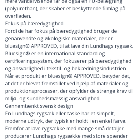
mere vandafvisende får de også en PU-belægning
(polyurethan), der skaber et beskyttende filmlag på
overfladen.
Fokus på bæredygtighed
Fordi de har fokus på bæredygtighed bruger de
genanvendte og økologiske materialer, der er
bluesign® APPROVED, til at lave din Lundhags rygsæk.
Bluesign® er en international standard og
certificeringssystem, der fokuserer på bæredygtighed
og ansvarlighed i tekstil- og beklædningsindustrien.
Når et produkt er bluesign® APPROVED, betyder det,
at det er blevet fremstillet ved hjælp af materialer og
produktionsprocesser, der opfylder de strenge krav til
miljø- og sundhedsmæssig ansvarlighed.
Gennemtænkt svensk design
En Lundhags rygsæk eller taske har et simpelt,
moderne udtryk, der typisk er holdt i en enkel farve.
Fremfor at lave rygsække med mange små detaljer
producerer Lundhags rygsække med store spænder