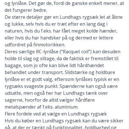
og lynlåse. Det gør de, fordi de ganske enkelt mener, at
det fungerer bedre.
De større detaljer gør en Lundhags rygsæk let at åbne
og lukke, selv hvis du er træt efter en lang dag i
naturen, hvis du f.eks. har fået meget kolde hænder,
eller hvis du har handsker på og dermed er lettere
udfordret på finmotorikken.
Deres særlige RC-lynlåse (“Racquet coil”) kan desuden
holde til slag og slitage, da de faktisk er fremstillet til
bagage, som jo ofte kan blive lidt hårdhændet
behandlet under transport. Slidstærke og holdbare
lynlåse er et godt valg, eftersom lynlåses typisk er en
rygsæks svageste punkt. Spænderne kan også være
udsatte, men også her har Lundhags tænk over
sagerne, hvorfor de altid vælger hårdføre
metalspænder af f.eks. aluminium.
Flere fordele ved at vælge en Lundhags rygsæk
Hvis du køber en Lundhags rygsæk kan du være sikker
på, at der er tænkt på funktionalitet, holdbarhed og