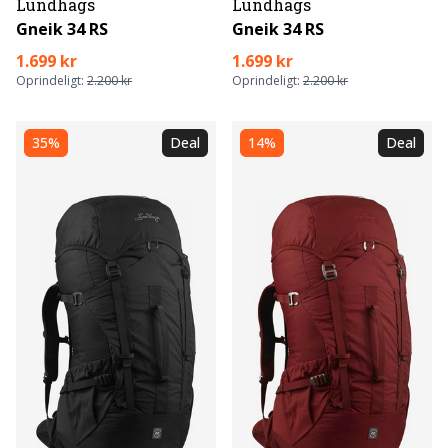
Lundhags
Lundhags
Gneik 34 RS
Gneik 34 RS
1.699 kr
1.699 kr
Oprindeligt:
2.200 kr
Oprindeligt:
2.200 kr
35%
Deal
14%
Deal