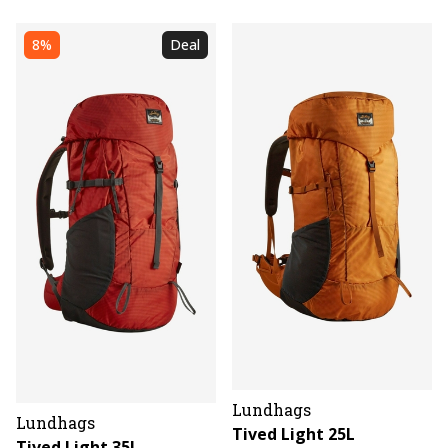
8%
Deal
Lundhags
Lundhags
Tived Light 25L
Tived Light 35L