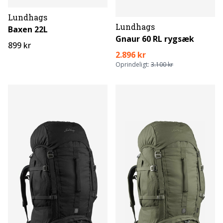
Lundhags
Lundhags
Baxen 22L
Gnaur 60 RL rygsæk
899 kr
2.896 kr
Oprindeligt:
3.100 kr