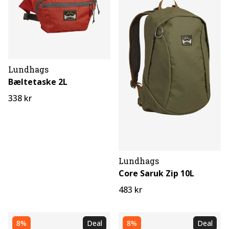
Lundhags
Bæltetaske 2L
338 kr
Lundhags
Core Saruk Zip 10L
483 kr
8%
Deal
8%
Deal