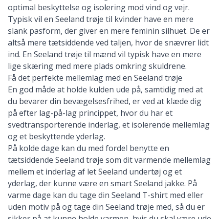
optimal beskyttelse og isolering mod vind og vejr.
Typisk vil en Seeland trøje til kvinder have en mere
slank pasform, der giver en mere feminin silhuet. De er
altså mere tætsiddende ved taljen, hvor de snævrer lidt
ind. En Seeland trøje til mænd vil typisk have en mere
lige skæring med mere plads omkring skuldrene.
Få det perfekte mellemlag med en Seeland trøje
En god måde at holde kulden ude på, samtidig med at
du bevarer din bevægelsesfrihed, er ved at klæde dig
på efter lag-på-lag princippet, hvor du har et
svedtransporterende inderlag, et isolerende mellemlag
og et beskyttende yderlag.
På kolde dage kan du med fordel benytte en
tætsiddende Seeland trøje som dit varmende mellemlag
mellem et inderlag af
let Seeland undertøj
og et
yderlag, der kunne være en
smart Seeland jakke
. På
varme dage kan du tage din
Seeland T-shirt med eller
uden motiv
på og tage din Seeland trøje med, så du er
sikker på at kunne holde varmen, hvis du skal være ude