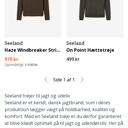
Seeland
Seeland
Haze Windbreaker Striktrøje
On Point Hættetrøje
970 kr
499 kr
Oprindeligt:
1.199 kr
Side 1 af 1
Seeland trøjer til jagt og udeliv
Seeland
er et kendt, dansk jagtbrand, som i deres
produktion lægger vægt på holdbarhed, kvalitet og
komfort. Med en Seeland trøje er du derfor garanteret
at blive klædt optimalt på til jagt og udendørsliv. Her på