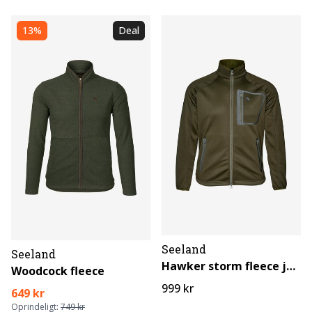
13%
Deal
Seeland
Seeland
Hawker storm fleece jakke
Woodcock fleece
999 kr
649 kr
Oprindeligt:
749 kr