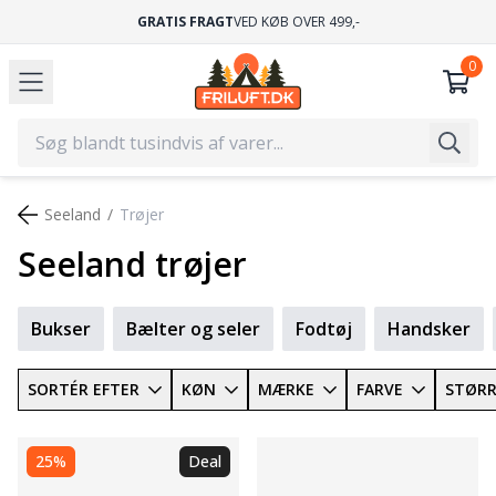
GRATIS FRAGT
VED KØB OVER 499,-
Seeland
Trøjer
Seeland trøjer
Bukser
Bælter og seler
Fodtøj
Handsker
SORTÉR EFTER
KØN
MÆRKE
FARVE
STØRR
25%
Deal