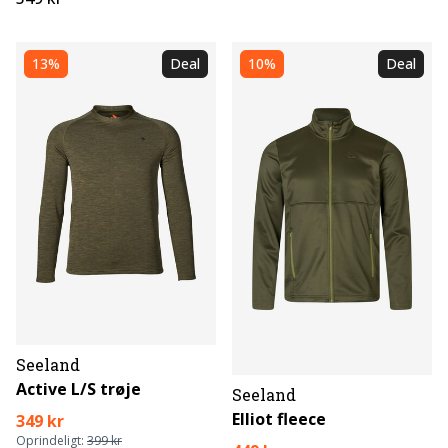
13%
Deal
10%
Deal
Seeland
Active L/S trøje
Seeland
Elliot fleece
349 kr
Oprindeligt:
399 kr