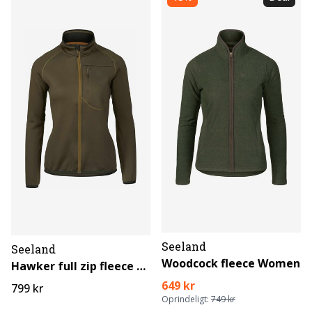
Seeland
Seeland
Woodcock fleece Women
Hawker full zip fleece Women
649 kr
799 kr
Oprindeligt:
749 kr