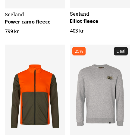
Seeland
Seeland
Elliot fleece
Power camo fleece
403 kr
799 kr
25%
Deal