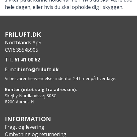
hele dagen, eller hvis du skal opholde dig i skyggen.
FRILUFT.DK
Northlands ApS
CVR: 35545905
Tlf.:
61 41 00 62
E-mail:
info@friluft.dk
Vi besvarer henvendelser indenfor 24 timer på hverdage.
Kontor (intet salg fra adressen):
Skejby Nordlandsvej 303C
8200 Aarhus N
INFORMATION
Fragt og levering
Ombytning og returnering