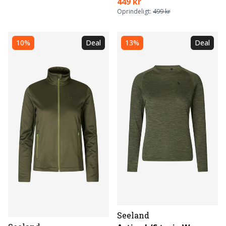
449 kr
Oprindeligt:
499 kr
10%
Deal
13%
Deal
Seeland