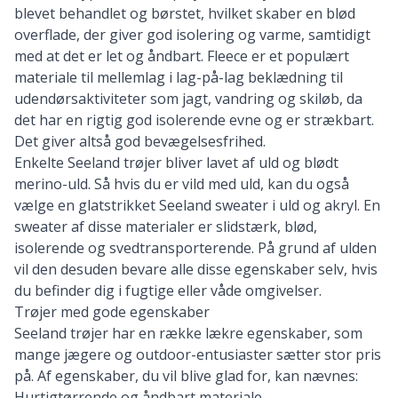
blevet behandlet og børstet, hvilket skaber en blød
overflade, der giver god isolering og varme, samtidigt
med at det er let og åndbart. Fleece er et populært
materiale til mellemlag i lag-på-lag beklædning til
udendørsaktiviteter som jagt, vandring og skiløb, da
det har en rigtig god isolerende evne og er strækbart.
Det giver altså god bevægelsesfrihed.
Enkelte Seeland trøjer bliver lavet af uld og blødt
merino-uld. Så hvis du er vild med uld, kan du også
vælge en glatstrikket Seeland sweater i uld og akryl. En
sweater af disse materialer er slidstærk, blød,
isolerende og svedtransporterende. På grund af ulden
vil den desuden bevare alle disse egenskaber selv, hvis
du befinder dig i fugtige eller våde omgivelser.
Trøjer med gode egenskaber
Seeland trøjer har en række lækre egenskaber, som
mange jægere og outdoor-entusiaster sætter stor pris
på. Af egenskaber, du vil blive glad for, kan nævnes:
Hurtigtørrende og åndbart materiale