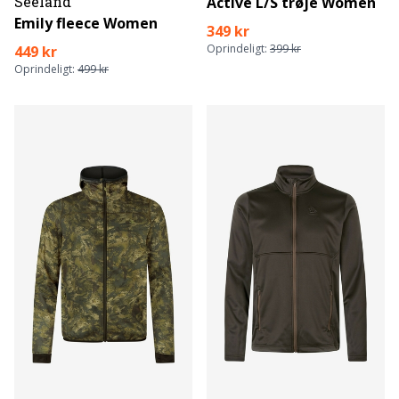
Seeland
Active L/S trøje Women
Emily fleece Women
349 kr
Oprindeligt:
399 kr
449 kr
Oprindeligt:
499 kr