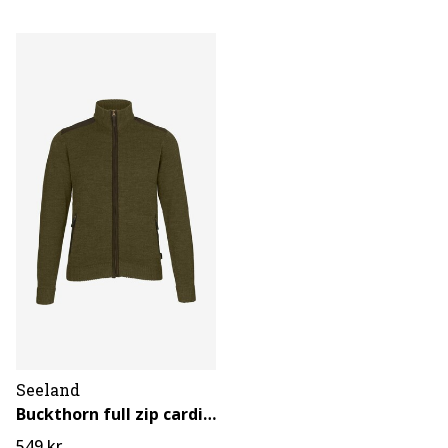
Seeland
Buckthorn full zip cardigan
549 kr