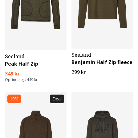
Seeland
Seeland
Benjamin Half Zip fleece
Peak Half Zip
299 kr
349 kr
Oprindeligt:
449 kr
19%
Deal