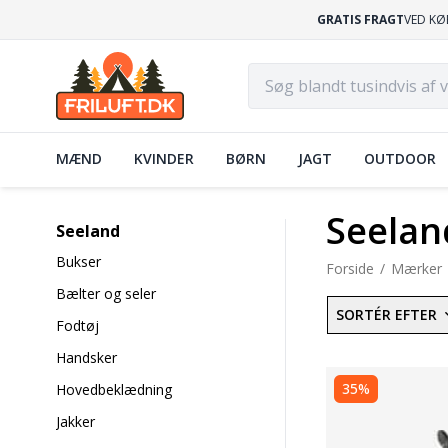
GRATIS FRAGT
VED KØ
MÆND
KVINDER
BØRN
JAGT
OUTDOOR
Seelan
Seeland
Bukser
Forside
Mærker
Bælter og seler
SORTÉR EFTER
Fodtøj
Handsker
35%
Hovedbeklædning
Jakker