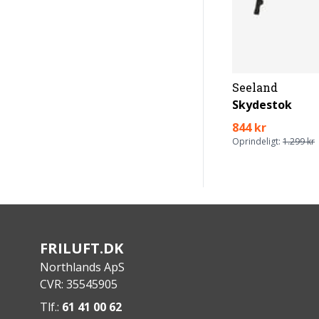
Seeland
Skydestok
844 kr
Oprindeligt:
1.299 kr
FRILUFT.DK
Northlands ApS
CVR: 35545905
Tlf.:
61 41 00 62