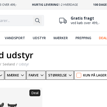
B OVER 499,-
HURTIG LEVERING
1-2 HVERDAGE
100 DAGE
Gratis fragt
ved køb over 499,-
VANDSPORT
UDSTYR
MÆRKER
PREPPING
DEAL
d udstyr
Seeland
Udstyr
MÆRKE
FARVE
STØRRELSE
KUN PÅ LAGER
Deal